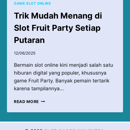
GAME SLOT ONLINE
Trik Mudah Menang di
Slot Fruit Party Setiap
Putaran
12/06/2025
Bermain slot online kini menjadi salah satu
hiburan digital yang populer, khususnya
game Fruit Party. Banyak pemain tertarik
karena tampilannya…
TRIK
READ MORE
MUDAH
MENANG
DI
SLOT