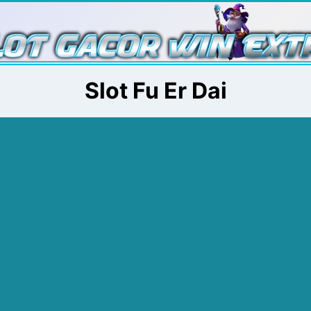
Slot Fu Er Dai