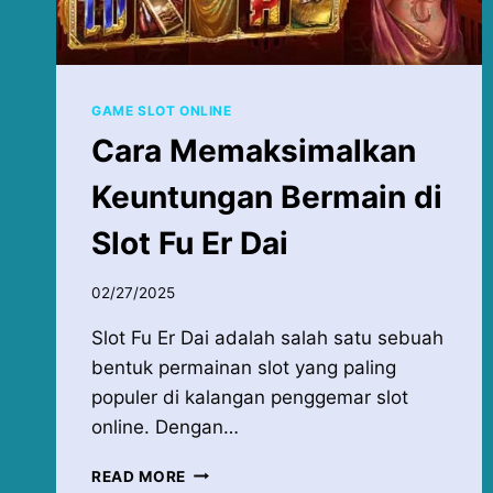
GAME SLOT ONLINE
Cara Memaksimalkan
Keuntungan Bermain di
Slot Fu Er Dai
02/27/2025
Slot Fu Er Dai adalah salah satu sebuah
bentuk permainan slot yang paling
populer di kalangan penggemar slot
online. Dengan…
CARA
READ MORE