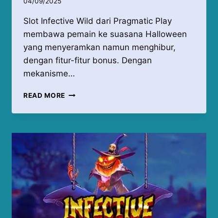
04/09/2025
Slot Infective Wild dari Pragmatic Play
membawa pemain ke suasana Halloween
yang menyeramkan namun menghibur,
dengan fitur-fitur bonus. Dengan
mekanisme…
PANDUAN
READ MORE
AGAR
MUDAH
JACKPOT
DI
SLOT
INFECTIVE
WILD