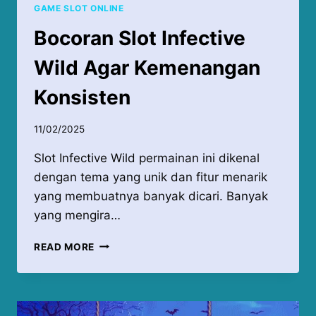
GAME SLOT ONLINE
Bocoran Slot Infective
Wild Agar Kemenangan
Konsisten
11/02/2025
Slot Infective Wild permainan ini dikenal
dengan tema yang unik dan fitur menarik
yang membuatnya banyak dicari. Banyak
yang mengira…
BOCORAN
READ MORE
SLOT
INFECTIVE
WILD
AGAR