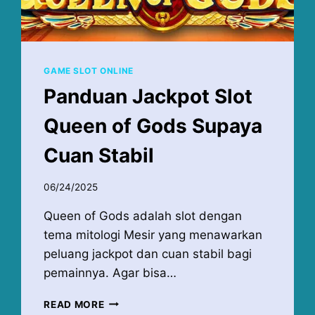
GAME SLOT ONLINE
Panduan Jackpot Slot
Queen of Gods Supaya
Cuan Stabil
06/24/2025
Queen of Gods adalah slot dengan
tema mitologi Mesir yang menawarkan
peluang jackpot dan cuan stabil bagi
pemainnya. Agar bisa…
PANDUAN
READ MORE