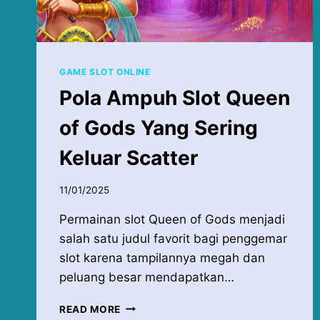
GAME SLOT ONLINE
Pola Ampuh Slot Queen
of Gods Yang Sering
Keluar Scatter
11/01/2025
Permainan slot Queen of Gods menjadi
salah satu judul favorit bagi penggemar
slot karena tampilannya megah dan
peluang besar mendapatkan…
POLA
READ MORE