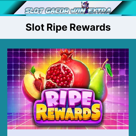
Skip
to
content
Slot Ripe Rewards