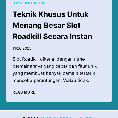
GAME SLOT ONLINE
Teknik Khusus Untuk
Menang Besar Slot
Roadkill Secara Instan
11/26/2025
Slot Roadkill dikenal dengan ritme
permainannya yang cepat dan fitur unik
yang membuat banyak pemain tertarik
mencoba peruntungan. Walau tidak…
TEKNIK
READ MORE
KHUSUS
UNTUK
MENANG
BESAR