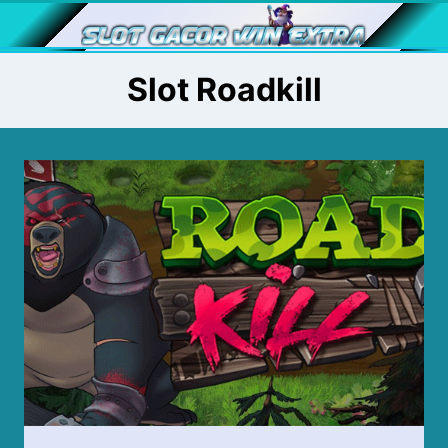
Skip
to
content
Slot Roadkill