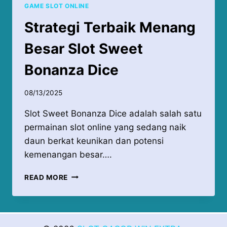
GAME SLOT ONLINE
Strategi Terbaik Menang
Besar Slot Sweet
Bonanza Dice
08/13/2025
Slot Sweet Bonanza Dice adalah salah satu
permainan slot online yang sedang naik
daun berkat keunikan dan potensi
kemenangan besar….
STRATEGI
READ MORE
TERBAIK
MENANG
BESAR
SLOT