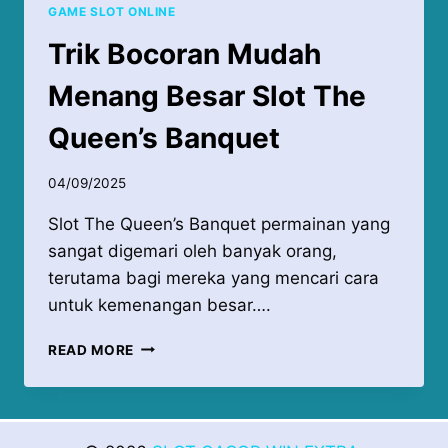
GAME SLOT ONLINE
Trik Bocoran Mudah
Menang Besar Slot The
Queen’s Banquet
04/09/2025
Slot The Queen’s Banquet permainan yang
sangat digemari oleh banyak orang,
terutama bagi mereka yang mencari cara
untuk kemenangan besar….
TRIK
READ MORE
BOCORAN
MUDAH
MENANG
BESAR