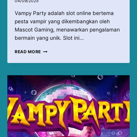
04/09/2025
Vampy Party adalah slot online bertema
pesta vampir yang dikembangkan oleh
Mascot Gaming, menawarkan pengalaman
bermain yang unik. Slot ini…
TIPS
READ MORE
JACKPOT
BESAR
DI
GAME
SLOT
VAMPY
PARTY