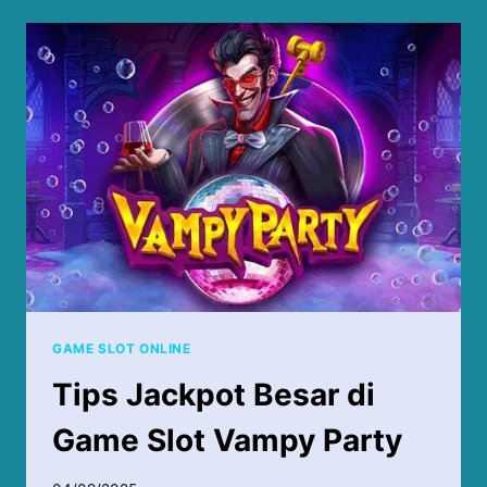
JACKPOT
DI
SLOT
VAMPY
PARTY
DENGAN
WILD
DAN
BONUS
GAME SLOT ONLINE
Tips Jackpot Besar di
Game Slot Vampy Party