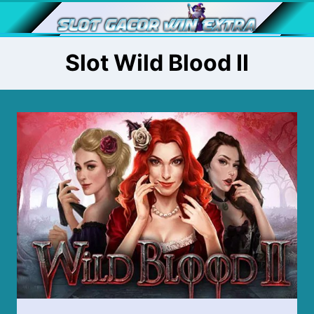
Skip
to
content
Slot Wild Blood II