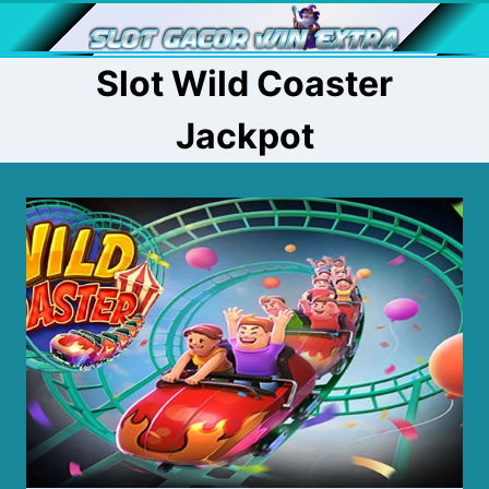
Skip
to
content
Slot Wild Coaster
Jackpot