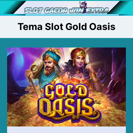
Skip
to
content
Tema Slot Gold Oasis