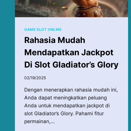
GAME SLOT ONLINE
Rahasia Mudah
Mendapatkan Jackpot
Di Slot Gladiator’s Glory
02/19/2025
Dengan menerapkan rahasia mudah ini,
Anda dapat meningkatkan peluang
Anda untuk mendapatkan jackpot di
slot Gladiator’s Glory. Pahami fitur
permainan,…