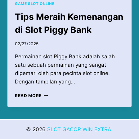
GAME SLOT ONLINE
Tips Meraih Kemenangan
di Slot Piggy Bank
02/27/2025
Permainan slot Piggy Bank adalah salah
satu sebuah permainan yang sangat
digemari oleh para pecinta slot online.
Dengan tampilan yang…
TIPS
READ MORE
MERAIH
KEMENANGAN
DI
SLOT
PIGGY
© 2026
SLOT GACOR WIN EXTRA
BANK