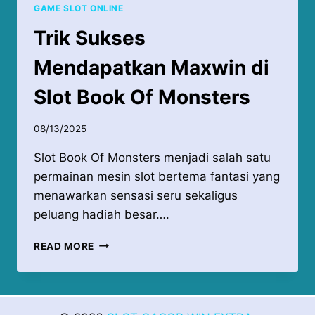
GAME SLOT ONLINE
Trik Sukses
Mendapatkan Maxwin di
Slot Book Of Monsters
08/13/2025
Slot Book Of Monsters menjadi salah satu
permainan mesin slot bertema fantasi yang
menawarkan sensasi seru sekaligus
peluang hadiah besar….
TRIK
READ MORE
SUKSES
MENDAPATKAN
MAXWIN
DI