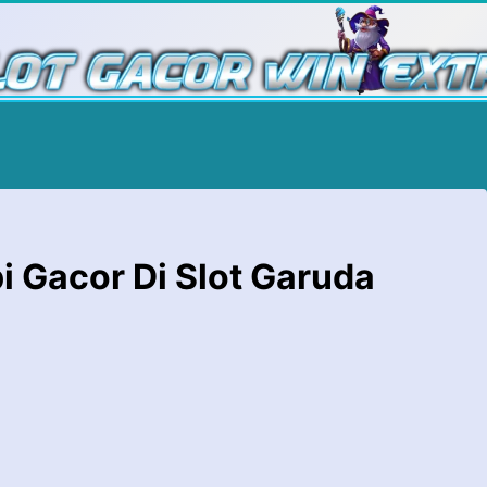
 Gacor Di Slot Garuda