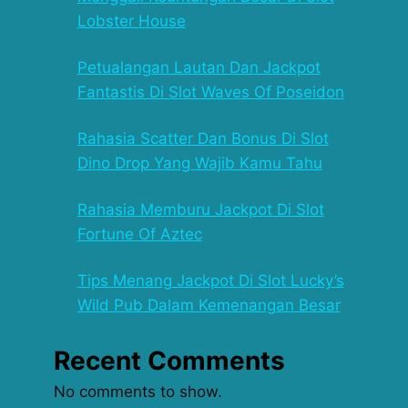
Lobster House
Petualangan Lautan Dan Jackpot
Fantastis Di Slot Waves Of Poseidon
Rahasia Scatter Dan Bonus Di Slot
Dino Drop Yang Wajib Kamu Tahu
Rahasia Memburu Jackpot Di Slot
Fortune Of Aztec
Tips Menang Jackpot Di Slot Lucky’s
Wild Pub Dalam Kemenangan Besar
Recent Comments
No comments to show.