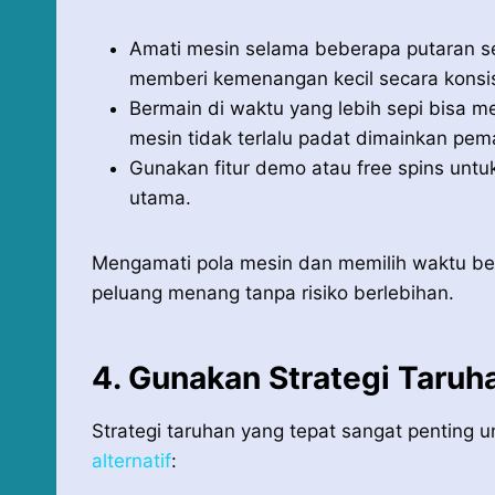
Amati mesin selama beberapa putaran 
memberi kemenangan kecil secara konsi
Bermain di waktu yang lebih sepi bisa m
mesin tidak terlalu padat dimainkan pema
Gunakan fitur demo atau free spins unt
utama.
Mengamati pola mesin dan memilih waktu b
peluang menang tanpa risiko berlebihan.
4. Gunakan Strategi Taruha
Strategi taruhan yang tepat sangat pentin
alternatif
: