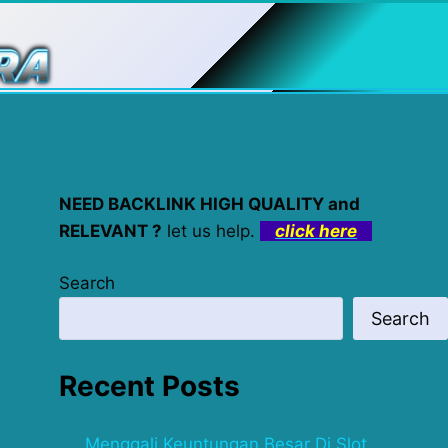
NEED BACKLINK HIGH QUALITY and
RELEVANT ?
let us help.
click here
Search
Search
Recent Posts
Menggali Keuntungan Besar Di Slot