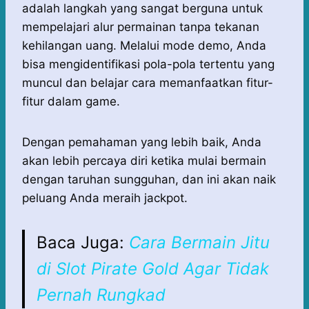
adalah langkah yang sangat berguna untuk
mempelajari alur permainan tanpa tekanan
kehilangan uang. Melalui mode demo, Anda
bisa mengidentifikasi pola-pola tertentu yang
muncul dan belajar cara memanfaatkan fitur-
fitur dalam game.
Dengan pemahaman yang lebih baik, Anda
akan lebih percaya diri ketika mulai bermain
dengan taruhan sungguhan, dan ini akan naik
peluang Anda meraih jackpot.
Baca Juga:
Cara Bermain Jitu
di Slot Pirate Gold Agar Tidak
Pernah Rungkad