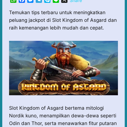
Share
h
a
e
e
k
i
a
c
s
l
y
n
Temukan tips terbaru untuk meningkatkan
t
e
s
e
p
e
peluang jackpot di Slot Kingdom of Asgard dan
s
b
e
g
e
raih kemenangan lebih mudah dan cepat.
A
o
n
r
p
o
g
a
p
k
e
m
r
Slot Kingdom of Asgard bertema mitologi
Nordik kuno, menampilkan dewa-dewa seperti
Odin dan Thor, serta menawarkan fitur putaran