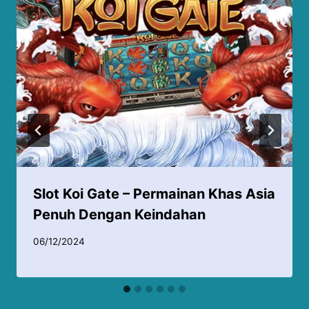
Slot Koi Gate – Permainan Khas Asia
Penuh Dengan Keindahan
06/12/2024