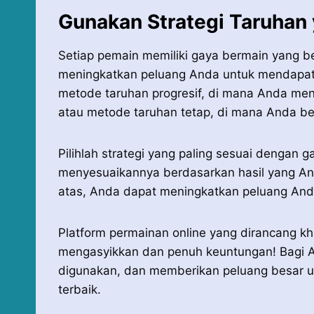
Gunakan Strategi Taruhan
Setiap pemain memiliki gaya bermain yang be
meningkatkan peluang Anda untuk mendapat
metode taruhan progresif, di mana Anda men
atau metode taruhan tetap, di mana Anda be
Pilihlah strategi yang paling sesuai dengan
menyesuaikannya berdasarkan hasil yang And
atas, Anda dapat meningkatkan peluang And
Platform permainan online yang dirancang 
mengasyikkan dan penuh keuntungan! Bagi A
digunakan, dan memberikan peluang besar u
terbaik.