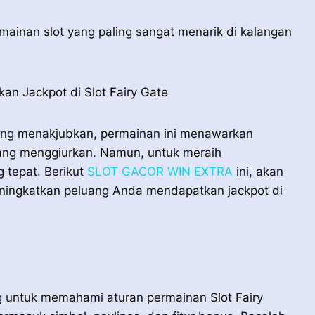
rmainan slot yang paling sangat menarik di kalangan
yang menakjubkan, permainan ini menawarkan
ang menggiurkan. Namun, untuk meraih
 tepat. Berikut
SLOT GACOR WIN EXTRA
ini, akan
eningkatkan peluang Anda mendapatkan jackpot di
g untuk memahami aturan permainan Slot Fairy