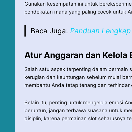
Gunakan kesempatan ini untuk bereksperimen
pendekatan mana yang paling cocok untuk A
Baca Juga:
Panduan Lengkap C
Atur Anggaran dan Kelola
Salah satu aspek terpenting dalam bermain 
kerugian dan keuntungan sebelum mulai berma
membantu Anda tetap tenang dan terhindar d
Selain itu, penting untuk mengelola emosi 
beruntun, jangan terbawa suasana untuk me
disiplin, karena permainan slot seharusnya t