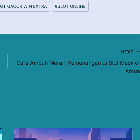
LOT GACOR WIN EXTRA
#
SLOT ONLINE
NEXT
Cara Ampuh Meraih Kemenangan di Slot Mask of
Amun