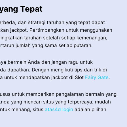
 yang Tepat
rbeda, dan strategi taruhan yang tepat dapat
kan jackpot. Pertimbangkan untuk menggunakan
ingkatkan taruhan setelah setiap kemenangan,
rtaruh jumlah yang sama setiap putaran.
 gaya bermain Anda dan jangan ragu untuk
a dapatkan. Dengan mengikuti tips dan trik di
a untuk mendapatkan jackpot di Slot
Fairy Gate
.
khusus untuk memberikan pengalaman bermain yang
nda yang mencari situs yang terpercaya, mudah
ntuk menang, situs
atas4d login
adalah pilihan