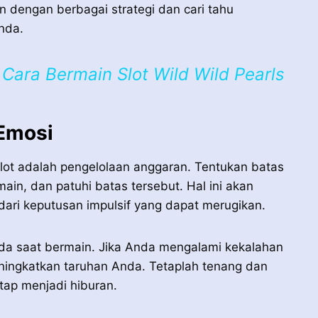
 dengan berbagai strategi dan cari tahu
nda.
ara Bermain Slot Wild Wild Pearls
 Emosi
slot adalah pengelolaan anggaran. Tentukan batas
in, dan patuhi batas tersebut. Hal ini akan
ari keputusan impulsif yang dapat merugikan.
Anda saat bermain. Jika Anda mengalami kekalahan
ningkatkan taruhan Anda. Tetaplah tenang dan
etap menjadi hiburan.