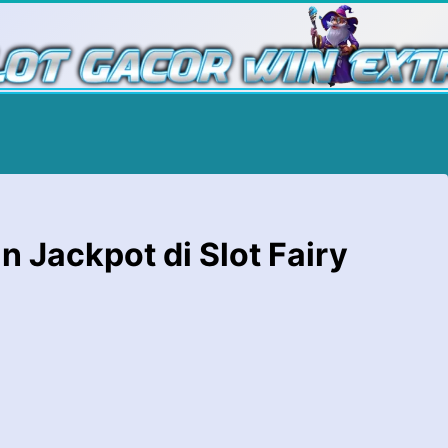
 Jackpot di Slot Fairy