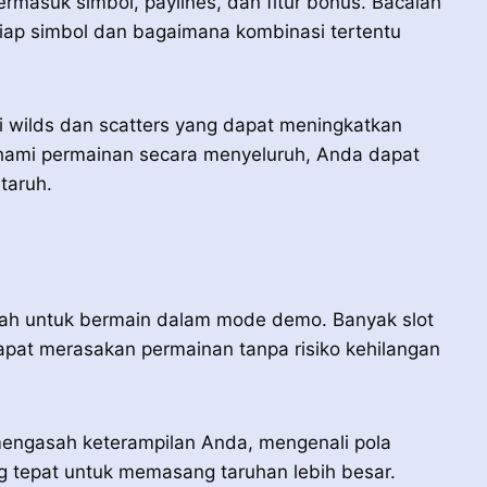
 termasuk simbol, paylines, dan fitur bonus. Bacalah
tiap simbol dan bagaimana kombinasi tertentu
rti wilds dan scatters yang dapat meningkatkan
ami permainan secara menyeluruh, Anda dapat
taruh.
ah untuk bermain dalam mode demo. Banyak slot
apat merasakan permainan tanpa risiko kehilangan
mengasah keterampilan Anda, mengenali pola
tepat untuk memasang taruhan lebih besar.