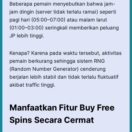
Beberapa pemain menyebutkan bahwa jam-
jam dingin (server tidak terlalu ramai) seperti
pagi hari (05:00–07:00) atau malam larut
(01:00–03:00) seringkali memberikan peluang
JP lebih tinggi.
Kenapa? Karena pada waktu tersebut, aktivitas
pemain berkurang sehingga sistem RNG
(Random Number Generator) cenderung
berjalan lebih stabil dan tidak terlalu fluktuatif
akibat traffic tinggi.
Manfaatkan Fitur Buy Free
Spins Secara Cermat