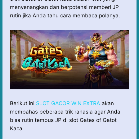
t
e
s
e
p
e
menyenangkan dan berpotensi memberi JP
s
b
e
g
e
rutin jika Anda tahu cara membaca polanya.
A
o
n
r
p
o
g
a
p
k
e
m
r
Berikut ini
SLOT GACOR WIN EXTRA
akan
membahas beberapa trik rahasia agar Anda
bisa rutin tembus JP di slot Gates of Gatot
Kaca.