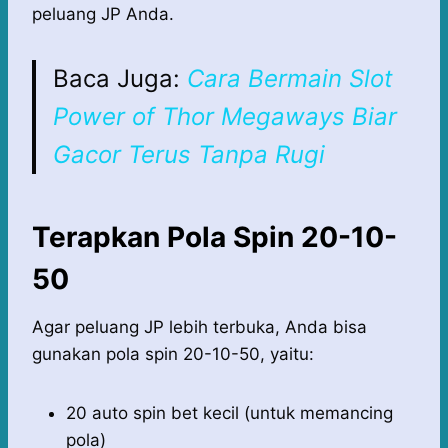
peluang JP Anda.
Baca Juga:
Cara Bermain Slot
Power of Thor Megaways Biar
Gacor Terus Tanpa Rugi
Terapkan Pola Spin 20-10-
50
Agar peluang JP lebih terbuka, Anda bisa
gunakan pola spin 20-10-50, yaitu:
20 auto spin bet kecil (untuk memancing
pola)