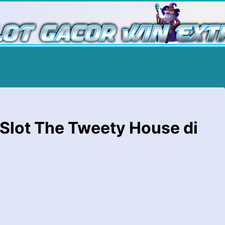
 Slot The Tweety House di