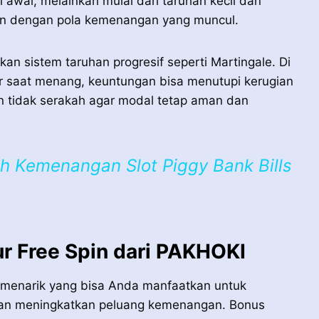
awal, melainkan mulai dari taruhan kecil dan
kin dengan pola kemenangan yang muncul.
n sistem taruhan progresif seperti Martingale. Di
ar saat menang, keuntungan bisa menutupi kerugian
an tidak serakah agar modal tetap aman dan
h Kemenangan Slot Piggy Bank Bills
r Free Spin dari PAKHOKI
menarik yang bisa Anda manfaatkan untuk
dan meningkatkan peluang kemenangan. Bonus