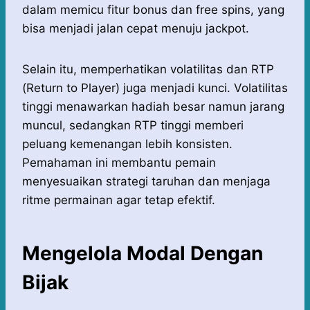
dalam memicu fitur bonus dan free spins, yang
bisa menjadi jalan cepat menuju jackpot.
Selain itu, memperhatikan volatilitas dan RTP
(Return to Player) juga menjadi kunci. Volatilitas
tinggi menawarkan hadiah besar namun jarang
muncul, sedangkan RTP tinggi memberi
peluang kemenangan lebih konsisten.
Pemahaman ini membantu pemain
menyesuaikan strategi taruhan dan menjaga
ritme permainan agar tetap efektif.
Mengelola Modal Dengan
Bijak