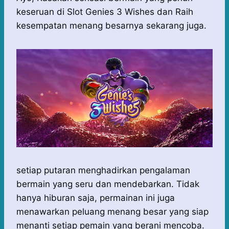
t
e
s
e
p
e
keseruan di Slot Genies 3 Wishes dan Raih
s
b
e
g
e
kesempatan menang besarnya sekarang juga.
A
o
n
r
p
o
g
a
p
k
e
m
r
setiap putaran menghadirkan pengalaman
bermain yang seru dan mendebarkan. Tidak
hanya hiburan saja, permainan ini juga
menawarkan peluang menang besar yang siap
menanti setiap pemain yang berani mencoba.