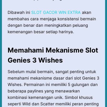
Dibawah ini
SLOT GACOR WIN EXTRA
akan
membahas cara menjaga konsistensi bermain
dengan benar dan meningkatkan peluang
kemenangan besar setiap harinya.
Memahami Mekanisme Slot
Genies 3 Wishes
Sebelum mulai bermain, sangat penting untuk
memahami mekanisme dasar dari slot Genies 3
Wishes. Permainan ini memiliki 5 gulungan dan
beberapa paylines yang menawarkan
kombinasi kemenangan unik. Simbol khusus
seperti Wild dan Scatter memiliki peran penting