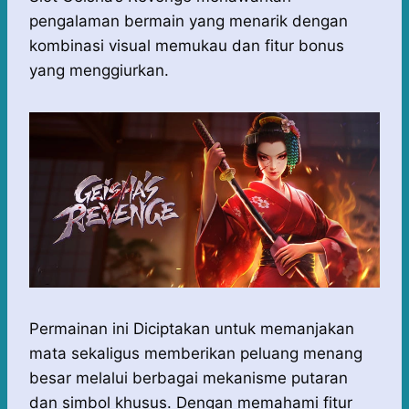
t
e
s
e
p
e
pengalaman bermain yang menarik dengan
s
b
e
g
e
kombinasi visual memukau dan fitur bonus
A
o
n
r
yang menggiurkan.
p
o
g
a
p
k
e
m
r
Permainan ini Diciptakan untuk memanjakan
mata sekaligus memberikan peluang menang
besar melalui berbagai mekanisme putaran
dan simbol khusus. Dengan memahami fitur