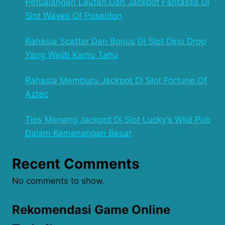
Petualangan Lautan Dan Jackpot Fantastis Di
Slot Waves Of Poseidon
Rahasia Scatter Dan Bonus Di Slot Dino Drop
Yang Wajib Kamu Tahu
Rahasia Memburu Jackpot Di Slot Fortune Of
Aztec
Tips Menang Jackpot Di Slot Lucky’s Wild Pub
Dalam Kemenangan Besar
Recent Comments
No comments to show.
Rekomendasi Game Online