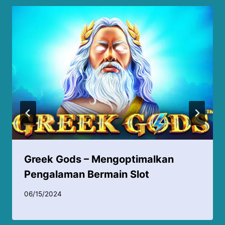
Greek Gods – Mengoptimalkan
Pengalaman Bermain Slot
06/15/2024