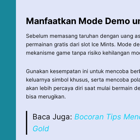
Manfaatkan Mode Demo unt
Sebelum memasang taruhan dengan uang asl
permainan gratis dari slot Ice Mints. Mode
mekanisme game tanpa risiko kehilangan mo
Gunakan kesempatan ini untuk mencoba berba
keluarnya simbol khusus, serta mencoba pol
akan lebih percaya diri saat mulai bermain 
bisa merugikan.
Baca Juga:
Bocoran Tips Mend
Gold