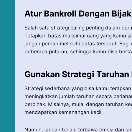
Atur Bankroll Dengan Bijak
Salah satu strategi paling penting dalam ber
Tetapkan batas maksimal uang yang kamu sia
jangan pernah melebihi batas tersebut. Bag
beberapa putaran, sehingga kamu bisa berta
Gunakan Strategi Taruhan
Strategi sederhana yang bisa kamu terapka
meningkatkan jumlah taruhan secara perlah
berpihak. Misalnya, mulai dengan taruhan kec
mendapatkan kemenangan kecil.
Namun, jangan terlalu terbawa emosi dan la