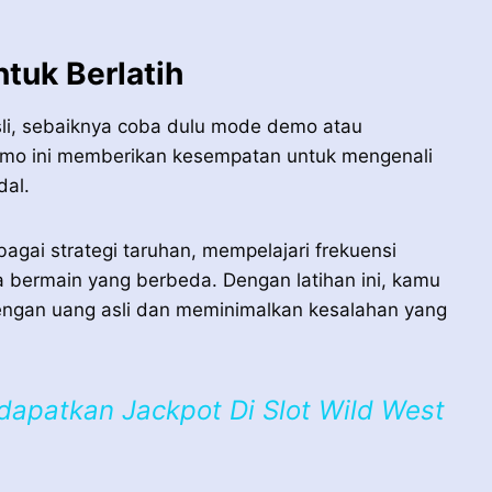
uk Berlatih
i, sebaiknya coba dulu mode demo atau
 demo ini memberikan kesempatan untuk mengenali
dal.
gai strategi taruhan, mempelajari frekuensi
a bermain yang berbeda. Dengan latihan ini, kamu
dengan uang asli dan meminimalkan kesalahan yang
apatkan Jackpot Di Slot Wild West