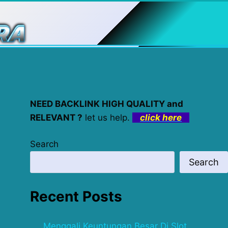
NEED BACKLINK HIGH QUALITY and
RELEVANT ?
let us help.
click here
Search
Search
Recent Posts
Menggali Keuntungan Besar Di Slot