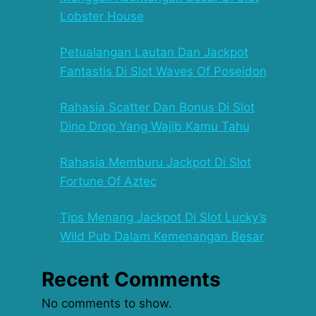
Lobster House
Petualangan Lautan Dan Jackpot
Fantastis Di Slot Waves Of Poseidon
Rahasia Scatter Dan Bonus Di Slot
Dino Drop Yang Wajib Kamu Tahu
Rahasia Memburu Jackpot Di Slot
Fortune Of Aztec
Tips Menang Jackpot Di Slot Lucky’s
Wild Pub Dalam Kemenangan Besar
Recent Comments
No comments to show.