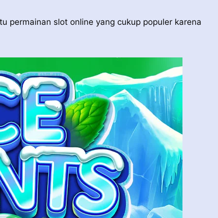
tu permainan slot online yang cukup populer karena