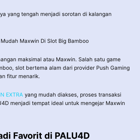
aya yang tengah menjadi sorotan di kalangan
angan maksimal atau Maxwin. Salah satu game
Bamboo, slot bertema alam dari provider Push Gaming
n fitur menarik.
IN EXTRA
yang mudah diakses, proses transaksi
LU4D menjadi tempat ideal untuk mengejar Maxwin
di Favorit di PALU4D