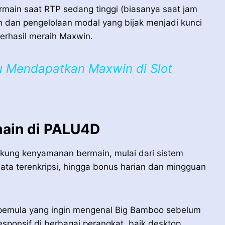
ermain saat RTP sedang tinggi (biasanya saat jam
an dan pengelolaan modal yang bijak menjadi kunci
rhasil meraih Maxwin.
tu Mendapatkan Maxwin di Slot
main di PALU4D
ng kenyamanan bermain, mulai dari sistem
ata terenkripsi, hingga bonus harian dan mingguan
k pemula yang ingin mengenal Big Bamboo sebelum
responsif di berbagai perangkat, baik desktop