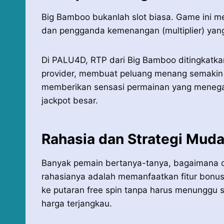
Big Bamboo bukanlah slot biasa. Game ini memil
dan pengganda kemenangan (multiplier) yang 
Di PALU4D, RTP dari Big Bamboo ditingkatka
provider, membuat peluang menang semakin besar
memberikan sensasi permainan yang menega
jackpot besar.
Rahasia dan Strategi Mud
Banyak pemain bertanya-tanya, bagaimana 
rahasianya adalah memanfaatkan fitur bon
ke putaran free spin tanpa harus menunggu sc
harga terjangkau.