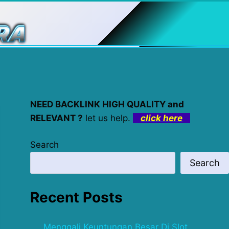
NEED BACKLINK HIGH QUALITY and
RELEVANT ?
let us help.
click here
Search
Search
Recent Posts
Menggali Keuntungan Besar Di Slot