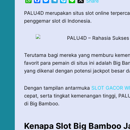
W
F
M
T
S
L
X
Share
h
a
e
e
k
i
a
c
s
l
y
n
PALU4D merupakan situs slot online terperc
t
e
s
e
p
e
penggemar slot di Indonesia.
s
b
e
g
e
A
o
n
r
p
o
g
a
p
k
e
m
r
Terutama bagi mereka yang memburu kemen
favorit para pemain di situs ini adalah Big 
yang dikenal dengan potensi jackpot besar da
Dengan tampilan antarmuka
SLOT GACOR W
cepat, serta tingkat kemenangan tinggi, PA
di Big Bamboo.
Kenapa Slot Big Bamboo Ja