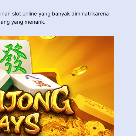
nan slot online yang banyak diminati karena
nang yang menarik.