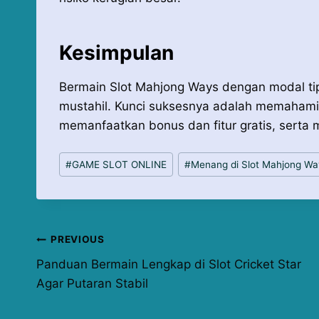
Kesimpulan
Bermain Slot Mahjong Ways dengan modal ti
mustahil. Kunci suksesnya adalah memahami 
memanfaatkan bonus dan fitur gratis, serta 
Post
#
GAME SLOT ONLINE
#
Menang di Slot Mahjong Wa
Tags:
Post
PREVIOUS
Panduan Bermain Lengkap di Slot Cricket Star
navigation
Agar Putaran Stabil