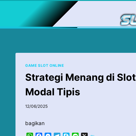
Skip
to
content
GAME SLOT ONLINE
Strategi Menang di Sl
Modal Tipis
12/06/2025
bagikan