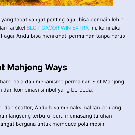
 yang tepat sangat penting agar bisa bermain lebih
am artikel
SLOT GACOR WIN EXTRA
ini, kami akan
if agar Anda bisa menikmati permainan tanpa harus
ot Mahjong Ways
ahami pola dan mekanisme permainan Slot Mahjong
an dan kombinasi simbol yang berbeda.
ld dan scatter, Anda bisa memaksimalkan peluang
an langsung terburu-buru memasang taruhan
sangat berguna untuk membaca pola mesin.