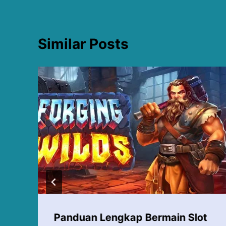
Similar Posts
Panduan Lengkap Bermain Slot