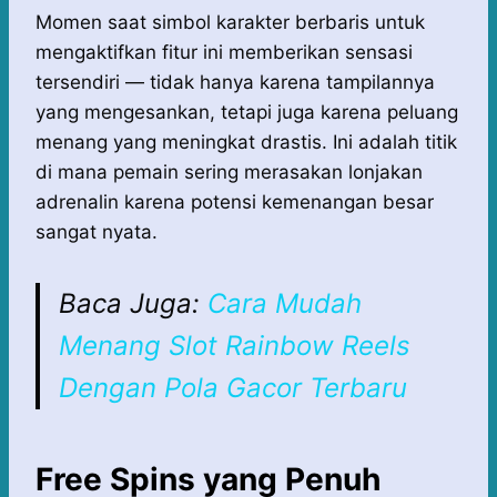
Momen saat simbol karakter berbaris untuk
mengaktifkan fitur ini memberikan sensasi
tersendiri — tidak hanya karena tampilannya
yang mengesankan, tetapi juga karena peluang
menang yang meningkat drastis. Ini adalah titik
di mana pemain sering merasakan lonjakan
adrenalin karena potensi kemenangan besar
sangat nyata.
Baca Juga:
Cara Mudah
Menang Slot Rainbow Reels
Dengan Pola Gacor Terbaru
Free Spins yang Penuh