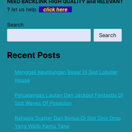
NEED BACKLINK HIGH QUALITY and RELEVANT
?
let us help.
click here
Search
Search
Recent Posts
Menggali Keuntungan Besar Di Slot Lobster
House
Petualangan Lautan Dan Jackpot Fantastis Di
Slot Waves Of Poseidon
Rahasia Scatter Dan Bonus Di Slot Dino Drop
Yang Wajib Kamu Tahu