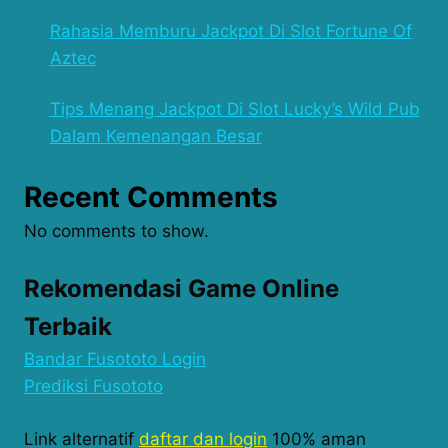
Rahasia Memburu Jackpot Di Slot Fortune Of
Aztec
Tips Menang Jackpot Di Slot Lucky’s Wild Pub
Dalam Kemenangan Besar
Recent Comments
No comments to show.
Rekomendasi Game Online
Terbaik
Bandar Fusototo Login
Prediksi Fusototo
Link alternatif
daftar dan login
100% aman