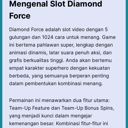
Mengenal Slot Diamond
Force
Diamond Force adalah slot video dengan 5
gulungan dan 1024 cara untuk menang. Game
ini bertema pahlawan super, lengkap dengan
animasi dinamis, latar suara penuh aksi, dan
grafis berkualitas tinggi. Anda akan bertemu
empat karakter superhero dengan kekuatan
berbeda, yang semuanya berperan penting
dalam pembentukan kombinasi menang.
Permainan ini menawarkan dua fitur utama:
Team-Up Feature dan Team-Up Bonus Spins,
yang menjadi kunci dalam mengejar
kemenangan besar. Kombinasi fitur-fitur ini