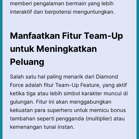
memberi pengalaman bermain yang lebih
interaktif dan berpotensi menguntungkan.
Manfaatkan Fitur Team-Up
untuk Meningkatkan
Peluang
Salah satu hal paling menarik dari Diamond
Force adalah fitur Team-Up Feature, yang aktif
ketika tiga atau lebih simbol karakter muncul di
gulungan. Fitur ini akan menggabungkan
kekuatan para superhero untuk memicu bonus
tambahan seperti pengganda (multiplier) atau
kemenangan tunai instan.