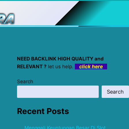
NEED BACKLINK HIGH QUALITY and
RELEVANT ?
let us help.
click here
Search
Search
Recent Posts
Menggali Keuntungan Besar Di Slot