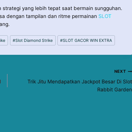
strategi yang lebih tepat saat bermain sungguhan.
sa dengan tampilan dan ritme permainan
SLOT
ang.
ike
#
Slot Diamond Strike
#
SLOT GACOR WIN EXTRA
NEXT
d
Trik Jitu Mendapatkan Jackpot Besar Di Slot
Rabbit Garden