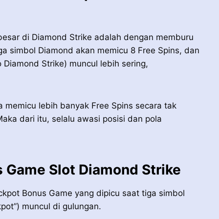
g besar di Diamond Strike adalah dengan memburu
ga simbol Diamond akan memicu 8 Free Spins, dan
 Diamond Strike) muncul lebih sering,
sa memicu lebih banyak Free Spins secara tak
ka dari itu, selalu awasi posisi dan pola
 Game Slot Diamond Strike
ackpot Bonus Game yang dipicu saat tiga simbol
pot”) muncul di gulungan.