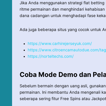
Jika Anda menggunakan strategi flat betting
ritme permainan dan menghindari kehabisan s
dana cadangan untuk menghadapi fase keka
Ada juga beberapa situs yang cocok untuk An
https://www.carhirejerseyuk.com/
https://www.citroencamautodue.com/tag/
https://norteltechs.com/
Coba Mode Demo dan Pelaja
Sebelum bermain dengan uang asli, gunaka
permainan. Ini membantu Anda mengenali kap
seberapa sering fitur Free Spins atau Jackpot