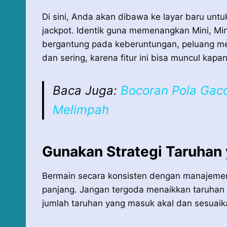
Di sini, Anda akan dibawa ke layar baru unt
jackpot. Identik guna memenangkan Mini, Min
bergantung pada keberuntungan, peluang men
dan sering, karena fitur ini bisa muncul kapan
Baca Juga:
Bocoran Pola Gac
Melimpah
Gunakan Strategi Taruhan
Bermain secara konsisten dengan manajemen
panjang. Jangan tergoda menaikkan taruhan t
jumlah taruhan yang masuk akal dan sesuaik