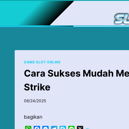
Skip
to
content
GAME SLOT ONLINE
Cara Sukses Mudah Me
Strike
06/24/2025
bagikan