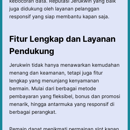
kebocoran data. Reputasi Jerukwin yang baik
juga didukung oleh layanan pelanggan
responsif yang siap membantu kapan saja.
Fitur Lengkap dan Layanan
Pendukung
Jerukwin tidak hanya menawarkan kemudahan
menang dan keamanan, tetapi juga fitur
lengkap yang menunjang kenyamanan
bermain. Mulai dari berbagai metode
pembayaran yang fleksibel, bonus dan promosi
menarik, hingga antarmuka yang responsif di
berbagai perangkat.
Pemain dapat menikmati permainan slot kapan