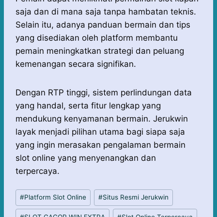
saja dan di mana saja tanpa hambatan teknis.
Selain itu, adanya panduan bermain dan tips
yang disediakan oleh platform membantu
pemain meningkatkan strategi dan peluang
kemenangan secara signifikan.
Dengan RTP tinggi, sistem perlindungan data
yang handal, serta fitur lengkap yang
mendukung kenyamanan bermain. Jerukwin
layak menjadi pilihan utama bagi siapa saja
yang ingin merasakan pengalaman bermain
slot online yang menyenangkan dan
terpercaya.
Post
#
Platform Slot Online
#
Situs Resmi Jerukwin
Tags:
#
SLOT GACOR WIN EXTRA
#
Slot Online Terpercaya