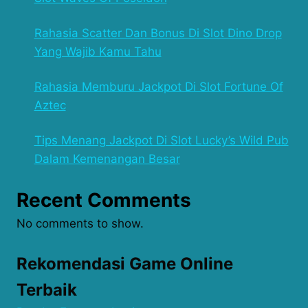
Rahasia Scatter Dan Bonus Di Slot Dino Drop
Yang Wajib Kamu Tahu
Rahasia Memburu Jackpot Di Slot Fortune Of
Aztec
Tips Menang Jackpot Di Slot Lucky’s Wild Pub
Dalam Kemenangan Besar
Recent Comments
No comments to show.
Rekomendasi Game Online
Terbaik