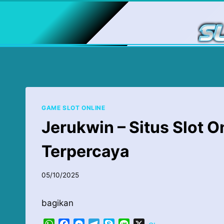
Skip
to
content
GAME SLOT ONLINE
Jerukwin – Situs Slot O
Terpercaya
05/10/2025
bagikan