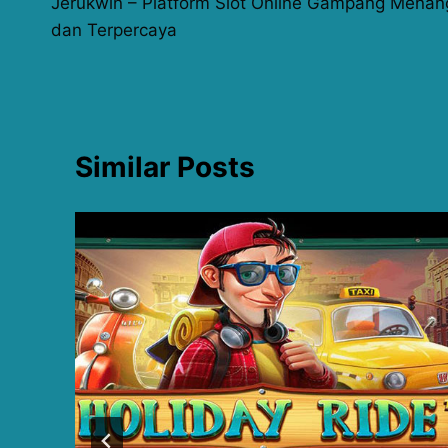
Jerukwin – Platform Slot Online Gampang Menan
navigation
dan Terpercaya
Similar Posts