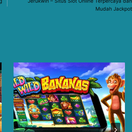
g
Jerukwin – Situs Slot Online Terpercaya dan
Mudah Jackpot