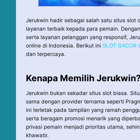
Jerukwin hadir sebagai salah satu situs slot
layanan terbaik kepada para pemain. Dengan
serta layanan pelanggan yang responsif, Jeru
online di Indonesia. Berikut ini
SLOT GACOR 
dan terpercaya.
Kenapa Memilih Jerukwin
Jerukwin bukan sekadar situs slot biasa. Situ
sama dengan provider ternama seperti Pragm
ini terletak pada tampilan yang ramah penggu
serta beragam promosi menarik yang diperbar
privasi pemain menjadi prioritas utama, seh
khawatir.