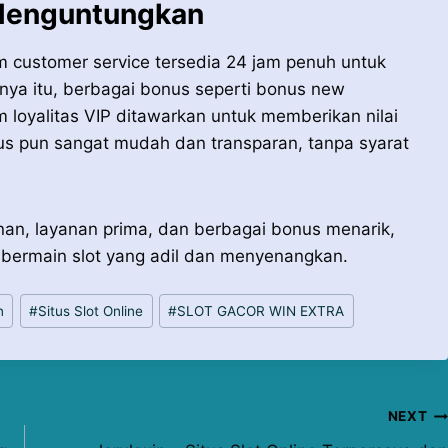
Menguntungkan
im customer service tersedia 24 jam penuh untuk
ya itu, berbagai bonus seperti bonus new
loyalitas VIP ditawarkan untuk memberikan nilai
nus pun sangat mudah dan transparan, tanpa syarat
an, layanan prima, dan berbagai bonus menarik,
ermain slot yang adil dan menyenangkan.
n
#
Situs Slot Online
#
SLOT GACOR WIN EXTRA
NEXT