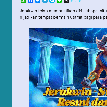
W
F
M
T
S
L
X
Share
h
a
e
e
k
i
a
c
s
l
y
n
Jerukwin telah membuktikan diri sebagai situ
t
e
s
e
p
e
dijadikan tempat bermain utama bagi para p
s
b
e
g
e
A
o
n
r
p
o
g
a
p
k
e
m
r