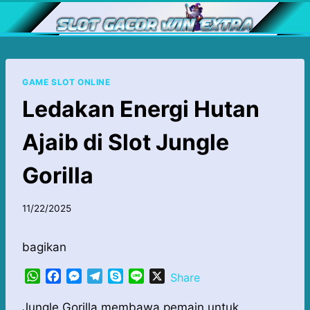
Skip
to
content
GAME SLOT ONLINE
Ledakan Energi Hutan
Ajaib di Slot Jungle
Gorilla
11/22/2025
bagikan
W
F
M
T
S
L
X
Share
h
a
e
e
k
i
a
c
s
l
y
n
Jungle Gorilla membawa pemain untuk