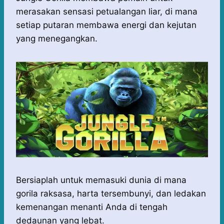
t
e
s
e
p
e
merasakan sensasi petualangan liar, di mana
s
b
e
g
e
setiap putaran membawa energi dan kejutan
A
o
n
r
yang menegangkan.
p
o
g
a
p
k
e
m
r
Bersiaplah untuk memasuki dunia di mana
gorila raksasa, harta tersembunyi, dan ledakan
kemenangan menanti Anda di tengah
dedaunan yang lebat.