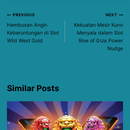
Post
PREVIOUS
NEXT
Hembusan Angin
Kekuatan Mesir Kuno
navigation
Keberuntungan di Slot
Menyala dalam Slot
Wild West Gold
Rise of Giza Power
Nudge
Similar Posts