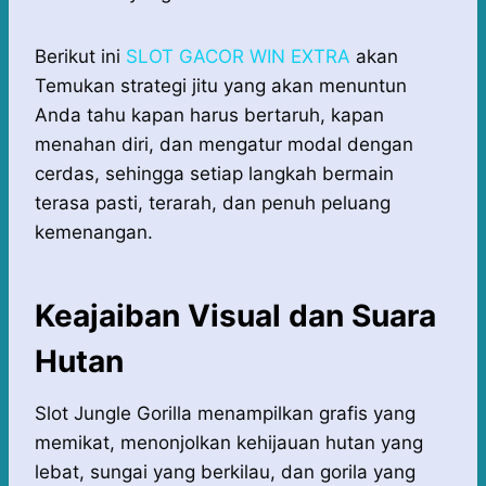
Berikut ini
SLOT GACOR WIN EXTRA
akan
Temukan strategi jitu yang akan menuntun
Anda tahu kapan harus bertaruh, kapan
menahan diri, dan mengatur modal dengan
cerdas, sehingga setiap langkah bermain
terasa pasti, terarah, dan penuh peluang
kemenangan.
Keajaiban Visual dan Suara
Hutan
Slot Jungle Gorilla menampilkan grafis yang
memikat, menonjolkan kehijauan hutan yang
lebat, sungai yang berkilau, dan gorila yang