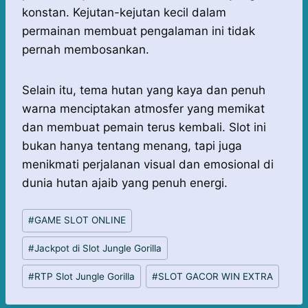
konstan. Kejutan-kejutan kecil dalam
permainan membuat pengalaman ini tidak
pernah membosankan.
Selain itu, tema hutan yang kaya dan penuh
warna menciptakan atmosfer yang memikat
dan membuat pemain terus kembali. Slot ini
bukan hanya tentang menang, tapi juga
menikmati perjalanan visual dan emosional di
dunia hutan ajaib yang penuh energi.
Post
#
GAME SLOT ONLINE
Tags:
#
Jackpot di Slot Jungle Gorilla
#
RTP Slot Jungle Gorilla
#
SLOT GACOR WIN EXTRA