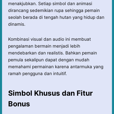
menakjubkan. Setiap simbol dan animasi
dirancang sedemikian rupa sehingga pemain
seolah berada di tengah hutan yang hidup dan
dinamis.
Kombinasi visual dan audio ini membuat
pengalaman bermain menjadi lebih
mendebarkan dan realistis. Bahkan pemain
pemula sekalipun dapat dengan mudah
memahami permainan karena antarmuka yang
ramah pengguna dan intuitif.
Simbol Khusus dan Fitur
Bonus