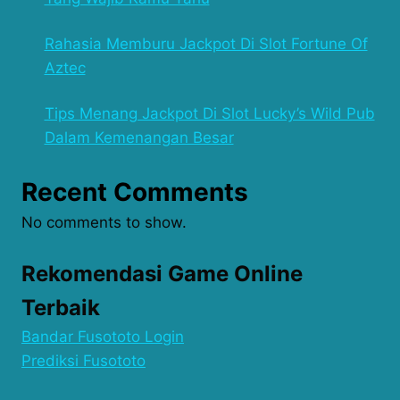
Rahasia Memburu Jackpot Di Slot Fortune Of
Aztec
Tips Menang Jackpot Di Slot Lucky’s Wild Pub
Dalam Kemenangan Besar
Recent Comments
No comments to show.
Rekomendasi Game Online
Terbaik
Bandar Fusototo Login
Prediksi Fusototo