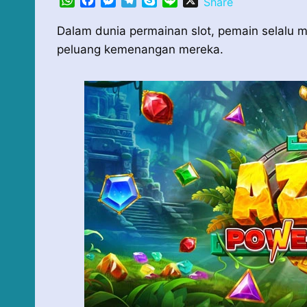
W
F
M
T
S
L
X
Share
h
a
e
e
k
i
a
c
s
l
y
n
Dalam dunia permainan slot, pemain selalu m
t
e
s
e
p
e
peluang kemenangan mereka.
s
b
e
g
e
A
o
n
r
p
o
g
a
p
k
e
m
r