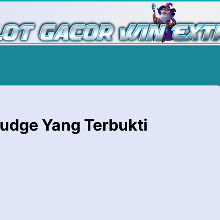
nudge Yang Terbukti