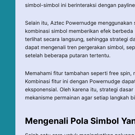
simbol-simbol ini berinteraksi dengan paylin
Selain itu, Aztec Powernudge menggunakan si
kombinasi simbol memberikan efek berbeda 
terlihat secara langsung, sehingga strategi 
dapat mengenali tren pergerakan simbol, se
setelah beberapa putaran tertentu.
Memahami fitur tambahan seperti free spin, mu
Kombinasi fitur ini dengan Powernudge dap
eksponensial. Oleh karena itu, strategi das
mekanisme permainan agar setiap langkah b
Mengenali Pola Simbol Ya