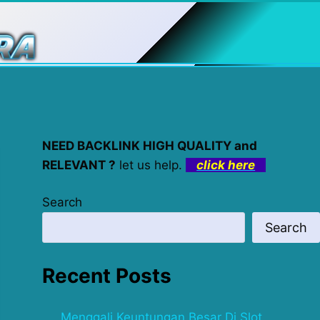
NEED BACKLINK HIGH QUALITY and
RELEVANT ?
let us help.
click here
Search
Search
Recent Posts
Menggali Keuntungan Besar Di Slot