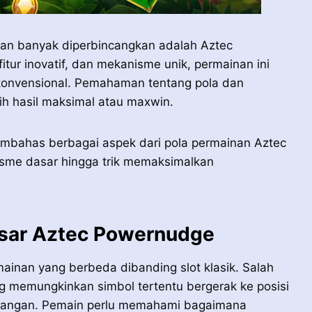
dan banyak diperbincangkan adalah Aztec
ur inovatif, dan mekanisme unik, permainan ini
konvensional. Pemahaman tentang pola dan
aih hasil maksimal atau maxwin.
bahas berbagai aspek dari pola permainan Aztec
isme dasar hingga trik memaksimalkan
ar Aztec Powernudge
nan yang berbeda dibanding slot klasik. Salah
g memungkinkan simbol tertentu bergerak ke posisi
enangan. Pemain perlu memahami bagaimana