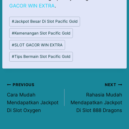
GACOR WIN EXTRA
.
Post
#
Jackpot Besar Di Slot Pacific Gold
Tags:
#
Kemenangan Slot Pacific Gold
#
SLOT GACOR WIN EXTRA
#
Tips Bermain Slot Pacific Gold
Post
PREVIOUS
NEXT
Cara Mudah
Rahasia Mudah
navigation
Mendapatkan Jackpot
Mendapatkan Jackpot
Di Slot Oxygen
Di Slot 888 Dragons