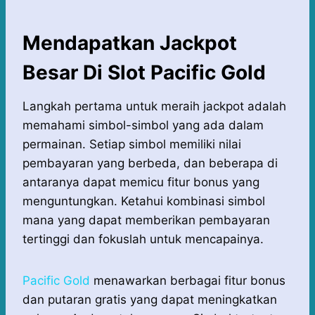
Mendapatkan Jackpot
Besar Di Slot Pacific Gold
Langkah pertama untuk meraih jackpot adalah
memahami simbol-simbol yang ada dalam
permainan. Setiap simbol memiliki nilai
pembayaran yang berbeda, dan beberapa di
antaranya dapat memicu fitur bonus yang
menguntungkan. Ketahui kombinasi simbol
mana yang dapat memberikan pembayaran
tertinggi dan fokuslah untuk mencapainya.
Pacific Gold
menawarkan berbagai fitur bonus
dan putaran gratis yang dapat meningkatkan