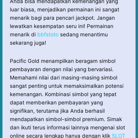
Anda bisa mendapatkan kemenangan yang
luar biasa, menjadikan permainan ini sangat
menarik bagi para pencari jackpot. Jangan
lewatkan kesempatan seru ini! Permainan
menarik di
bbfstoto
sedang menantimu
sekarang juga!
Pacific Gold menampilkan beragam simbol
pembayaran dengan nilai yang bervariasi.
Memahami nilai dari masing-masing simbol
sangat penting untuk memaksimalkan potensi
kemenangan. Kombinasi simbol yang tepat
dapat memberikan pembayaran yang
signifikan, terutama jika Anda berhasil
mendapatkan simbol-simbol premium. Simak
dan ikuti terus informasi lainnya mengenai slot
online secara lengkap hanya dengan klik
SLOT