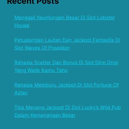
Recent Posts
Menggali Keuntungan Besar Di Slot Lobster
House
Petualangan Lautan Dan Jackpot Fantastis Di
Slot Waves Of Poseidon
Rahasia Scatter Dan Bonus Di Slot Dino Drop
Yang Wajib Kamu Tahu
Rahasia Memburu Jackpot Di Slot Fortune Of
Aztec
Tips Menang Jackpot Di Slot Lucky’s Wild Pub
Dalam Kemenangan Besar