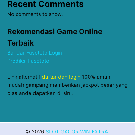
Recent Comments
No comments to show.
Rekomendasi Game Online
Terbaik
Bandar Fusototo Login
Prediksi Fusototo
Link alternatif
daftar dan login
100% aman
mudah gampang memberikan jackpot besar yang
bisa anda dapatkan di sini.
© 2026
SLOT GACOR WIN EXTRA