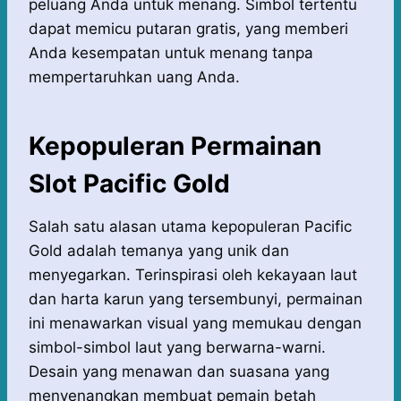
peluang Anda untuk menang. Simbol tertentu
dapat memicu putaran gratis, yang memberi
Anda kesempatan untuk menang tanpa
mempertaruhkan uang Anda.
Kepopuleran Permainan
Slot Pacific Gold
Salah satu alasan utama kepopuleran Pacific
Gold adalah temanya yang unik dan
menyegarkan. Terinspirasi oleh kekayaan laut
dan harta karun yang tersembunyi, permainan
ini menawarkan visual yang memukau dengan
simbol-simbol laut yang berwarna-warni.
Desain yang menawan dan suasana yang
menyenangkan membuat pemain betah