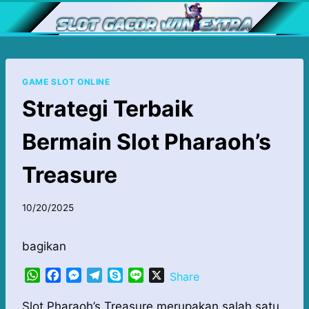
Skip
to
content
GAME SLOT ONLINE
Strategi Terbaik
Bermain Slot Pharaoh’s
Treasure
10/20/2025
bagikan
W
F
M
T
S
L
X
Share
h
a
e
e
k
i
a
c
s
l
y
n
Slot Pharaoh’s Treasure merupakan salah satu