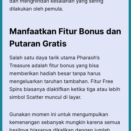
dan menghindari kesalahan yang sering
dilakukan oleh pemula.
Manfaatkan Fitur Bonus dan
Putaran Gratis
Salah satu daya tarik utama Pharaoh’s
Treasure adalah fitur bonus yang bisa
memberikan hadiah besar tanpa harus
mengeluarkan taruhan tambahan. Fitur Free
Spins biasanya diaktifkan ketika tiga atau lebih
simbol Scatter muncul di layar.
Gunakan momen ini untuk mengumpulkan
kemenangan sebanyak mungkin karena semua
hasilnya biasanya dikalikan dengan jumlah