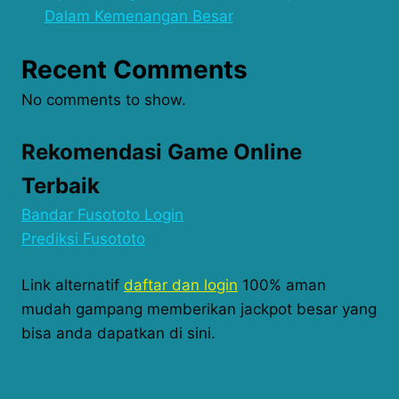
Dalam Kemenangan Besar
Recent Comments
No comments to show.
Rekomendasi Game Online
Terbaik
Bandar Fusototo Login
Prediksi Fusototo
Link alternatif
daftar dan login
100% aman
mudah gampang memberikan jackpot besar yang
bisa anda dapatkan di sini.