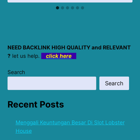
NEED BACKLINK HIGH QUALITY and RELEVANT
?
let us help.
click here
Search
Search
Recent Posts
Menggali Keuntungan Besar Di Slot Lobster
House