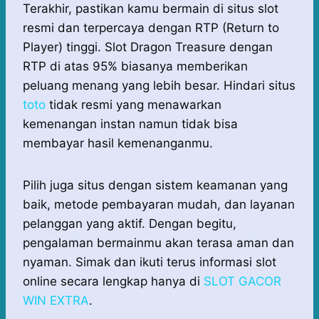
Terakhir, pastikan kamu bermain di situs slot
resmi dan terpercaya dengan RTP (Return to
Player) tinggi. Slot Dragon Treasure dengan
RTP di atas 95% biasanya memberikan
peluang menang yang lebih besar. Hindari situs
toto
tidak resmi yang menawarkan
kemenangan instan namun tidak bisa
membayar hasil kemenanganmu.
Pilih juga situs dengan sistem keamanan yang
baik, metode pembayaran mudah, dan layanan
pelanggan yang aktif. Dengan begitu,
pengalaman bermainmu akan terasa aman dan
nyaman. Simak dan ikuti terus informasi slot
online secara lengkap hanya di
SLOT GACOR
WIN EXTRA
.