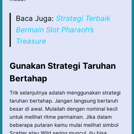
Baca Juga:
Strategi Terbaik
Bermain Slot Pharaoh’s
Treasure
Gunakan Strategi Taruhan
Bertahap
Trik selanjutnya adalah menggunakan strategi
taruhan bertahap. Jangan langsung bertaruh
besar di awal. Mulailah dengan nominal kecil
untuk melihat ritme permainan. Jika dalam
beberapa putaran kamu mulai melihat simbol
Scatter atau Wild sering muncul, itu bisa