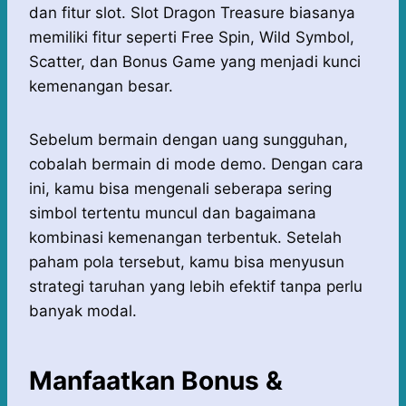
dan fitur slot. Slot Dragon Treasure biasanya
memiliki fitur seperti Free Spin, Wild Symbol,
Scatter, dan Bonus Game yang menjadi kunci
kemenangan besar.
Sebelum bermain dengan uang sungguhan,
cobalah bermain di mode demo. Dengan cara
ini, kamu bisa mengenali seberapa sering
simbol tertentu muncul dan bagaimana
kombinasi kemenangan terbentuk. Setelah
paham pola tersebut, kamu bisa menyusun
strategi taruhan yang lebih efektif tanpa perlu
banyak modal.
Manfaatkan Bonus &