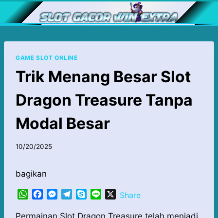
Skip
to
content
GAME SLOT ONLINE
Trik Menang Besar Slot
Dragon Treasure Tanpa
Modal Besar
10/20/2025
bagikan
W
F
M
T
S
L
X
Share
h
a
e
e
k
i
a
c
s
l
y
n
Permainan Slot Dragon Treasure telah menjadi