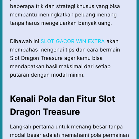
beberapa trik dan strategi khusus yang bisa
membantu meningkatkan peluang menang
tanpa harus mengeluarkan banyak uang.
Dibawah ini
SLOT GACOR WIN EXTRA
akan
membahas mengenai tips dan cara bermain
Slot Dragon Treasure agar kamu bisa
mendapatkan hasil maksimal dari setiap
putaran dengan modal minim.
Kenali Pola dan Fitur Slot
Dragon Treasure
Langkah pertama untuk menang besar tanpa
modal besar adalah memahami pola permainan