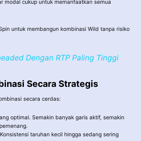
agar modal cukup untuk memanfaatkan semua
Spin untuk membangun kombinasi Wild tanpa risiko
Beheaded Dengan RTP Paling Tinggi
inasi Secara Strategis
ombinasi secara cerdas:
yang optimal. Semakin banyak garis aktif, semakin
 pemenang.
Konsistensi taruhan kecil hingga sedang sering