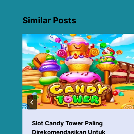
Similar Posts
Slot Candy Tower Paling
Direkomendasikan Untuk