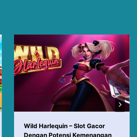
Wild Harlequin – Slot Gacor
Dengan Potensi Kemenangan