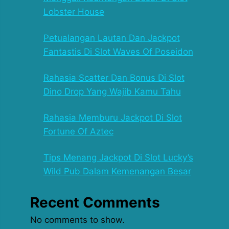
Lobster House
Petualangan Lautan Dan Jackpot
Fantastis Di Slot Waves Of Poseidon
Rahasia Scatter Dan Bonus Di Slot
Dino Drop Yang Wajib Kamu Tahu
Rahasia Memburu Jackpot Di Slot
Fortune Of Aztec
Tips Menang Jackpot Di Slot Lucky’s
Wild Pub Dalam Kemenangan Besar
Recent Comments
No comments to show.