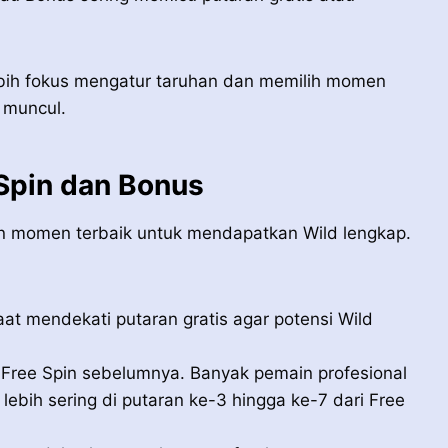
ebih fokus mengatur taruhan dan memilih momen
 muncul.
 Spin dan Bonus
kan momen terbaik untuk mendapatkan Wild lengkap.
at mendekati putaran gratis agar potensi Wild
 Free Spin sebelumnya. Banyak pemain profesional
bih sering di putaran ke-3 hingga ke-7 dari Free