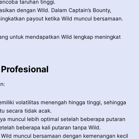
encoba taruhan tinggi.
asikan dengan Wild. Dalam Captain’s Bounty,
ningkatkan payout ketika Wild muncul bersamaan.
uang untuk mendapatkan Wild lengkap meningkat
 Profesional
n:
emiliki volatilitas menengah hingga tinggi, sehingga
tu secara tidak acak.
ya muncul lebih optimal setelah beberapa putaran
etelah beberapa kali putaran tanpa Wild.
g Wild muncul bersamaan dengan kemenangan kecil