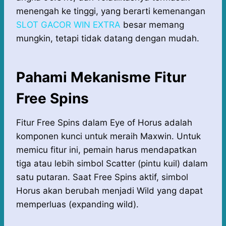
menengah ke tinggi, yang berarti kemenangan
SLOT GACOR WIN EXTRA
besar memang
mungkin, tetapi tidak datang dengan mudah.
Pahami Mekanisme Fitur
Free Spins
Fitur Free Spins dalam Eye of Horus adalah
komponen kunci untuk meraih Maxwin. Untuk
memicu fitur ini, pemain harus mendapatkan
tiga atau lebih simbol Scatter (pintu kuil) dalam
satu putaran. Saat Free Spins aktif, simbol
Horus akan berubah menjadi Wild yang dapat
memperluas (expanding wild).