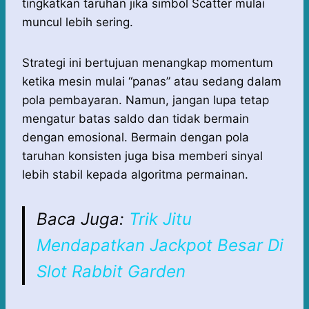
tingkatkan taruhan jika simbol Scatter mulai
muncul lebih sering.
Strategi ini bertujuan menangkap momentum
ketika mesin mulai “panas” atau sedang dalam
pola pembayaran. Namun, jangan lupa tetap
mengatur batas saldo dan tidak bermain
dengan emosional. Bermain dengan pola
taruhan konsisten juga bisa memberi sinyal
lebih stabil kepada algoritma permainan.
Baca Juga:
Trik Jitu
Mendapatkan Jackpot Besar Di
Slot Rabbit Garden