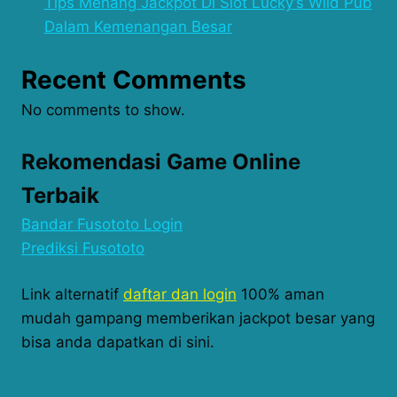
Tips Menang Jackpot Di Slot Lucky’s Wild Pub
Dalam Kemenangan Besar
Recent Comments
No comments to show.
Rekomendasi Game Online
Terbaik
Bandar Fusototo Login
Prediksi Fusototo
Link alternatif
daftar dan login
100% aman
mudah gampang memberikan jackpot besar yang
bisa anda dapatkan di sini.