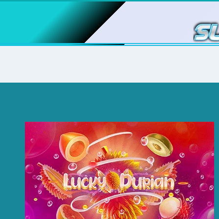
Skip
to
content