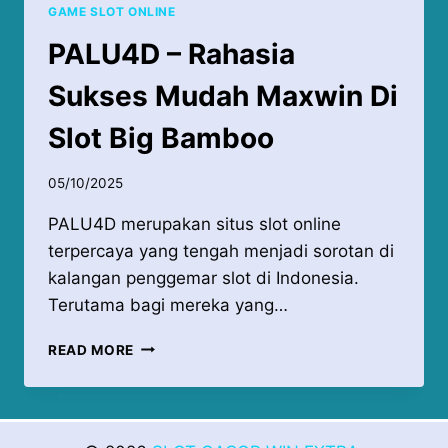
GAME SLOT ONLINE
PALU4D – Rahasia
Sukses Mudah Maxwin Di
Slot Big Bamboo
05/10/2025
PALU4D merupakan situs slot online
terpercaya yang tengah menjadi sorotan di
kalangan penggemar slot di Indonesia.
Terutama bagi mereka yang…
PALU4D
READ MORE
–
RAHASIA
SUKSES
MUDAH