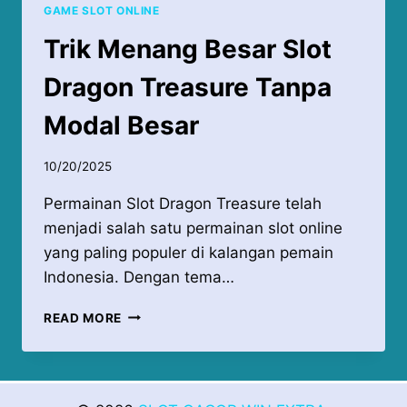
GAME SLOT ONLINE
Trik Menang Besar Slot
Dragon Treasure Tanpa
Modal Besar
10/20/2025
Permainan Slot Dragon Treasure telah
menjadi salah satu permainan slot online
yang paling populer di kalangan pemain
Indonesia. Dengan tema…
TRIK
READ MORE
MENANG
BESAR
SLOT
DRAGON