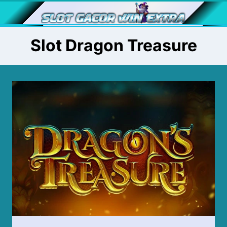
Skip
to
content
Slot Dragon Treasure