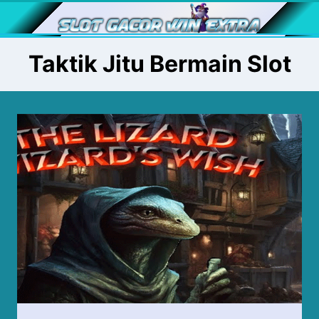
Skip
to
content
Taktik Jitu Bermain Slot