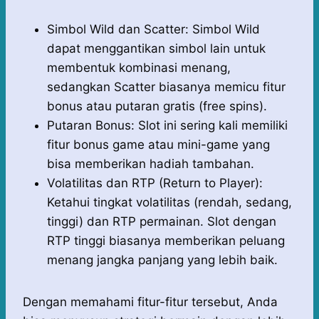
Simbol Wild dan Scatter: Simbol Wild
dapat menggantikan simbol lain untuk
membentuk kombinasi menang,
sedangkan Scatter biasanya memicu fitur
bonus atau putaran gratis (free spins).
Putaran Bonus: Slot ini sering kali memiliki
fitur bonus game atau mini-game yang
bisa memberikan hadiah tambahan.
Volatilitas dan RTP (Return to Player):
Ketahui tingkat volatilitas (rendah, sedang,
tinggi) dan RTP permainan. Slot dengan
RTP tinggi biasanya memberikan peluang
menang jangka panjang yang lebih baik.
Dengan memahami fitur-fitur tersebut, Anda