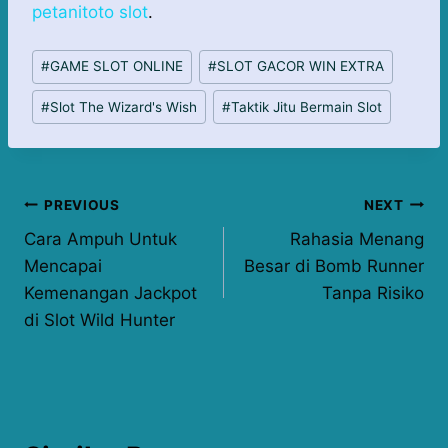
petanitoto slot
.
Post
#
GAME SLOT ONLINE
#
SLOT GACOR WIN EXTRA
Tags:
#
Slot The Wizard's Wish
#
Taktik Jitu Bermain Slot
Post
PREVIOUS
NEXT
Cara Ampuh Untuk
Rahasia Menang
navigation
Mencapai
Besar di Bomb Runner
Kemenangan Jackpot
Tanpa Risiko
di Slot Wild Hunter