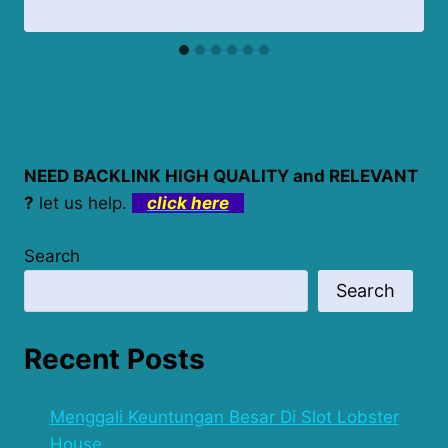
NEED BACKLINK HIGH QUALITY and RELEVANT
?
let us help.
click here
Search
Search
Recent Posts
Menggali Keuntungan Besar Di Slot Lobster
House