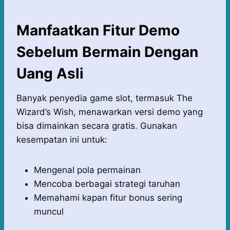
Manfaatkan Fitur Demo
Sebelum Bermain Dengan
Uang Asli
Banyak penyedia game slot, termasuk The
Wizard’s Wish, menawarkan versi demo yang
bisa dimainkan secara gratis. Gunakan
kesempatan ini untuk:
Mengenal pola permainan
Mencoba berbagai strategi taruhan
Memahami kapan fitur bonus sering
muncul