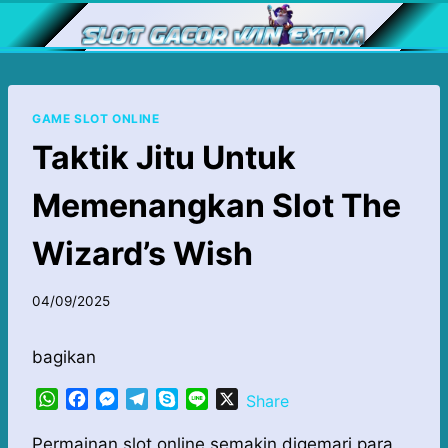
Skip
to
content
GAME SLOT ONLINE
Taktik Jitu Untuk
Memenangkan Slot The
Wizard’s Wish
04/09/2025
bagikan
W
F
M
T
S
L
X
Share
h
a
e
e
k
i
a
c
s
l
y
n
Permainan slot online semakin digemari para