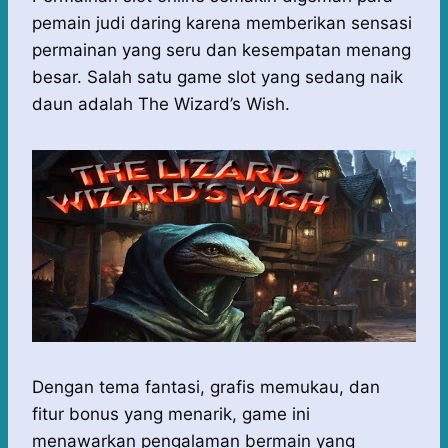
t
e
s
e
p
e
pemain judi daring karena memberikan sensasi
s
b
e
g
e
permainan yang seru dan kesempatan menang
A
o
n
r
besar. Salah satu game slot yang sedang naik
p
o
g
a
daun adalah The Wizard’s Wish.
p
k
e
m
r
Dengan tema fantasi, grafis memukau, dan
fitur bonus yang menarik, game ini
menawarkan pengalaman bermain yang