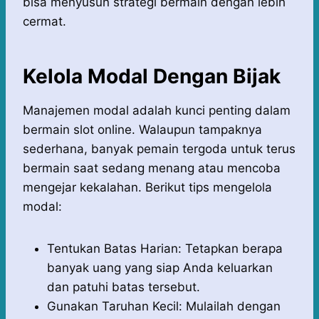
bisa menyusun strategi bermain dengan lebih
cermat.
Kelola Modal Dengan Bijak
Manajemen modal adalah kunci penting dalam
bermain slot online. Walaupun tampaknya
sederhana, banyak pemain tergoda untuk terus
bermain saat sedang menang atau mencoba
mengejar kekalahan. Berikut tips mengelola
modal:
Tentukan Batas Harian: Tetapkan berapa
banyak uang yang siap Anda keluarkan
dan patuhi batas tersebut.
Gunakan Taruhan Kecil: Mulailah dengan