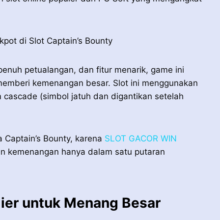
 penuh petualangan, dan fitur menarik, game ini
 memberi kemenangan besar. Slot ini menggunakan
 cascade (simbol jatuh dan digantikan setelah
a Captain’s Bounty, karena
SLOT GACOR WIN
 kemenangan hanya dalam satu putaran
lier untuk Menang Besar