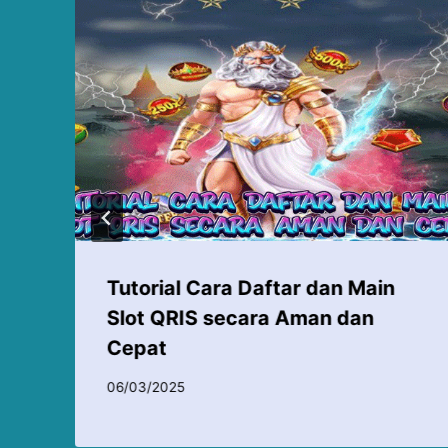
Tutorial Cara Daftar dan Main
Slot QRIS secara Aman dan
Cepat
06/03/2025