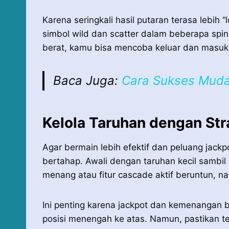
Karena seringkali hasil putaran terasa lebih “
simbol wild dan scatter dalam beberapa spi
berat, kamu bisa mencoba keluar dan masuk 
Baca Juga:
Cara Sukses Muda
Kelola Taruhan dengan Str
Agar bermain lebih efektif dan peluang jackp
bertahap. Awali dengan taruhan kecil sambil
menang atau fitur cascade aktif beruntun, na
Ini penting karena jackpot dan kemenangan b
posisi menengah ke atas. Namun, pastikan t