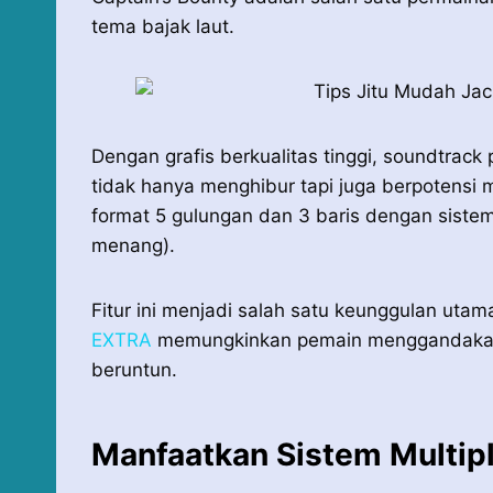
t
e
s
e
p
e
tema bajak laut.
s
b
e
g
e
A
o
n
r
p
o
g
a
p
k
e
m
r
Dengan grafis berkualitas tinggi, soundtrack
tidak hanya menghibur tapi juga berpotensi
format 5 gulungan dan 3 baris dengan sistem
menang).
Fitur ini menjadi salah satu keunggulan utam
EXTRA
memungkinkan pemain menggandakan
beruntun.
Manfaatkan Sistem Multip