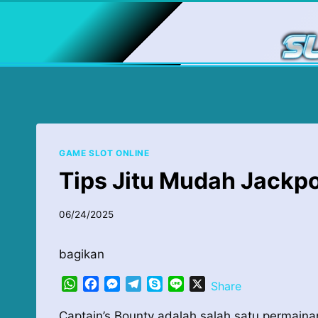
Skip
to
content
GAME SLOT ONLINE
Tips Jitu Mudah Jackpot
06/24/2025
bagikan
W
F
M
T
S
L
X
Share
h
a
e
e
k
i
a
c
s
l
y
n
Captain’s Bounty adalah salah satu permaina