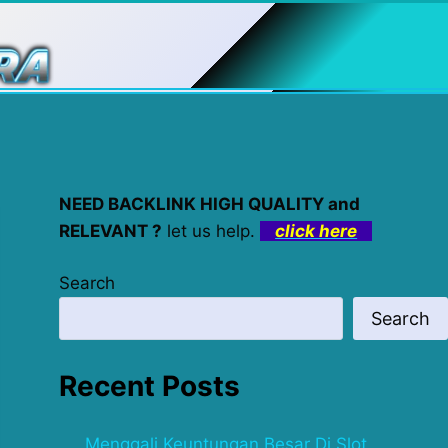
NEED BACKLINK HIGH QUALITY and
RELEVANT ?
let us help.
click here
Search
Search
Recent Posts
Menggali Keuntungan Besar Di Slot