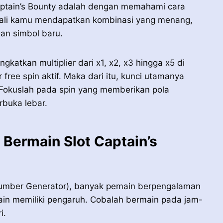
 Captain’s Bounty adalah dengan memahami cara
ap kali kamu mendapatkan kombinasi yang menang,
an simbol baru.
katkan multiplier dari x1, x2, x3 hingga x5 di
 free spin aktif. Maka dari itu, kunci utamanya
Fokuslah pada spin yang memberikan pola
rbuka lebar.
 Bermain Slot Captain’s
umber Generator), banyak pemain berpengalaman
n memiliki pengaruh. Cobalah bermain pada jam-
i.