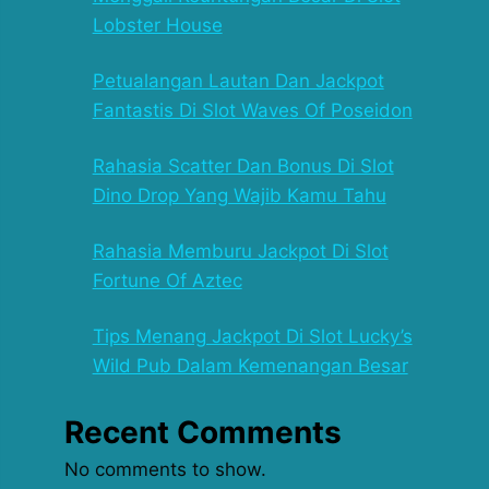
Lobster House
Petualangan Lautan Dan Jackpot
Fantastis Di Slot Waves Of Poseidon
Rahasia Scatter Dan Bonus Di Slot
Dino Drop Yang Wajib Kamu Tahu
Rahasia Memburu Jackpot Di Slot
Fortune Of Aztec
Tips Menang Jackpot Di Slot Lucky’s
Wild Pub Dalam Kemenangan Besar
Recent Comments
No comments to show.