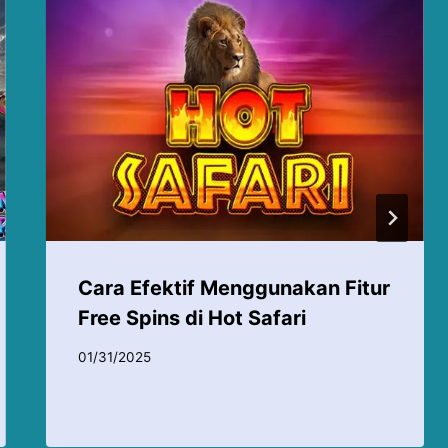
Cara Efektif Menggunakan Fitur
Free Spins di Hot Safari
01/31/2025