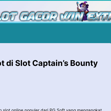
 di Slot Captain’s Bounty
n slot online populer dari PG Soft yang mengangkat