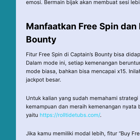
emosi. Bermain bijak akan membuat sesi le
Manfaatkan Free Spin dan F
Bounty
Fitur Free Spin di Captain’s Bounty bisa di
Dalam mode ini, setiap kemenangan beruntun
mode biasa, bahkan bisa mencapai x15. Ini
jackpot besar.
Untuk kalian yang sudah memahami strategi
kemampuan dan meraih kemenangan nyata ber
yaitu
https://rolltidetubs.com/
.
Jika kamu memiliki modal lebih, fitur “Buy Fr