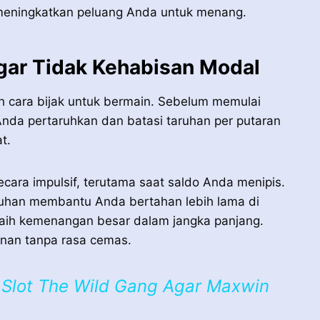
 meningkatkan peluang Anda untuk menang.
gar Tidak Kehabisan Modal
 cara bijak untuk bermain. Sebelum memulai
Anda pertaruhkan dan batasi taruhan per putaran
t.
cara impulsif, terutama saat saldo Anda menipis.
uhan membantu Anda bertahan lebih lama di
aih kemenangan besar dalam jangka panjang.
inan tanpa rasa cemas.
 Slot The Wild Gang Agar Maxwin