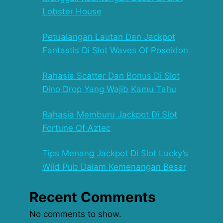
Lobster House
Petualangan Lautan Dan Jackpot
Fantastis Di Slot Waves Of Poseidon
Rahasia Scatter Dan Bonus Di Slot
Dino Drop Yang Wajib Kamu Tahu
Rahasia Memburu Jackpot Di Slot
Fortune Of Aztec
Tips Menang Jackpot Di Slot Lucky’s
Wild Pub Dalam Kemenangan Besar
Recent Comments
No comments to show.