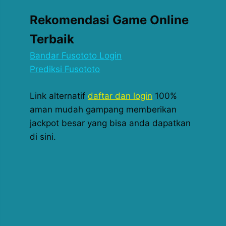
Rekomendasi Game Online
Terbaik
Bandar Fusototo Login
Prediksi Fusototo
Link alternatif
daftar dan login
100%
aman mudah gampang memberikan
jackpot besar yang bisa anda dapatkan
di sini.