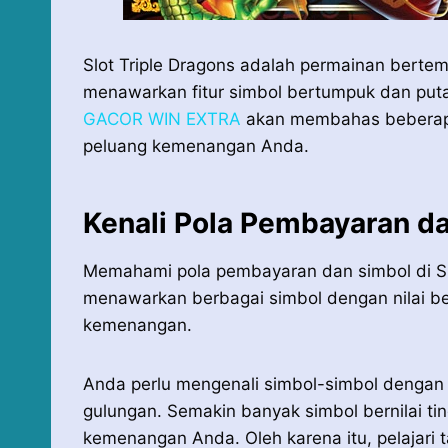
Slot Triple Dragons adalah permainan bertem
menawarkan fitur simbol bertumpuk dan puta
GACOR WIN EXTRA
akan membahas beberapa
peluang kemenangan Anda.
Kenali Pola Pembayaran da
Memahami pola pembayaran dan simbol di Slo
menawarkan berbagai simbol dengan nilai b
kemenangan.
Anda perlu mengenali simbol-simbol dengan 
gulungan. Semakin banyak simbol bernilai ti
kemenangan Anda. Oleh karena itu, pelajari