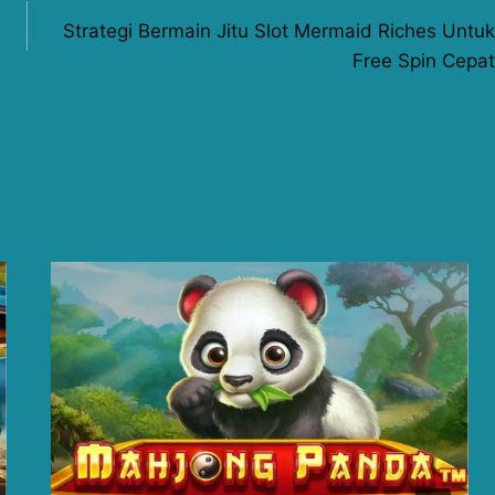
Strategi Bermain Jitu Slot Mermaid Riches Untuk
Free Spin Cepat