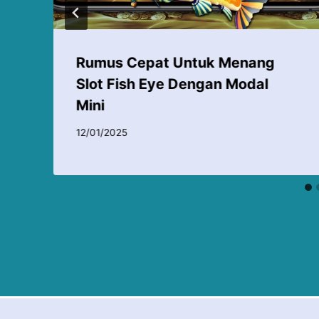
Rumus Cepat Untuk Menang
Slot Fish Eye Dengan Modal
Mini
12/01/2025