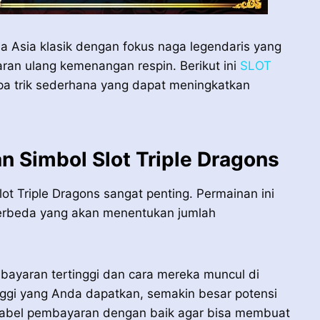
a Asia klasik dengan fokus naga legendaris yang
ran ulang kemenangan respin. Berikut ini
SLOT
 trik sederhana yang dapat meningkatkan
n Simbol Slot Triple Dragons
t Triple Dragons sangat penting. Permainan ini
erbeda yang akan menentukan jumlah
bayaran tertinggi dan cara mereka muncul di
nggi yang Anda dapatkan, semakin besar potensi
 tabel pembayaran dengan baik agar bisa membuat