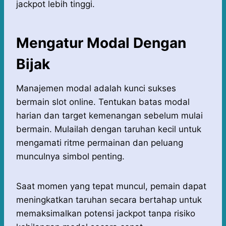
jackpot lebih tinggi.
Mengatur Modal Dengan
Bijak
Manajemen modal adalah kunci sukses
bermain slot online. Tentukan batas modal
harian dan target kemenangan sebelum mulai
bermain. Mulailah dengan taruhan kecil untuk
mengamati ritme permainan dan peluang
munculnya simbol penting.
Saat momen yang tepat muncul, pemain dapat
meningkatkan taruhan secara bertahap untuk
memaksimalkan potensi jackpot tanpa risiko