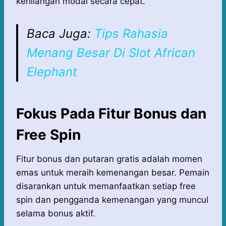
kehilangan modal secara cepat.
Baca Juga:
Tips Rahasia
Menang Besar Di Slot African
Elephant
Fokus Pada Fitur Bonus dan
Free Spin
Fitur bonus dan putaran gratis adalah momen
emas untuk meraih kemenangan besar. Pemain
disarankan untuk memanfaatkan setiap free
spin dan pengganda kemenangan yang muncul
selama bonus aktif.