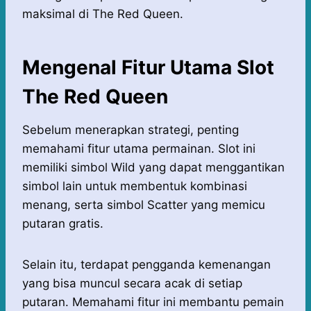
maksimal di The Red Queen.
Mengenal Fitur Utama Slot
The Red Queen
Sebelum menerapkan strategi, penting
memahami fitur utama permainan. Slot ini
memiliki simbol Wild yang dapat menggantikan
simbol lain untuk membentuk kombinasi
menang, serta simbol Scatter yang memicu
putaran gratis.
Selain itu, terdapat pengganda kemenangan
yang bisa muncul secara acak di setiap
putaran. Memahami fitur ini membantu pemain