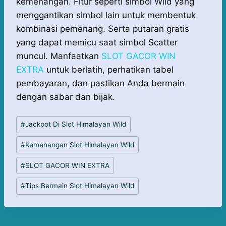
kemenangan. Fitur seperti simbol Wild yang
menggantikan simbol lain untuk membentuk
kombinasi pemenang. Serta putaran gratis
yang dapat memicu saat simbol Scatter
muncul. Manfaatkan
SLOT GACOR WIN
EXTRA
untuk berlatih, perhatikan tabel
pembayaran, dan pastikan Anda bermain
dengan sabar dan bijak.
Post
#
Jackpot Di Slot Himalayan Wild
Tags:
#
Kemenangan Slot Himalayan Wild
#
SLOT GACOR WIN EXTRA
#
Tips Bermain Slot Himalayan Wild