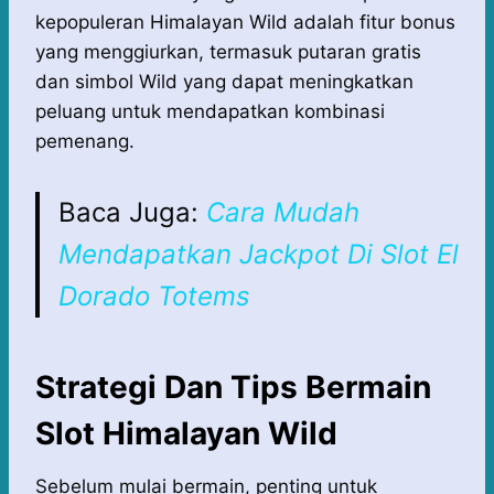
kepopuleran Himalayan Wild adalah fitur bonus
yang menggiurkan, termasuk putaran gratis
dan simbol Wild yang dapat meningkatkan
peluang untuk mendapatkan kombinasi
pemenang.
Baca Juga:
Cara Mudah
Mendapatkan Jackpot Di Slot El
Dorado Totems
Strategi Dan Tips Bermain
Slot Himalayan Wild
Sebelum mulai bermain, penting untuk