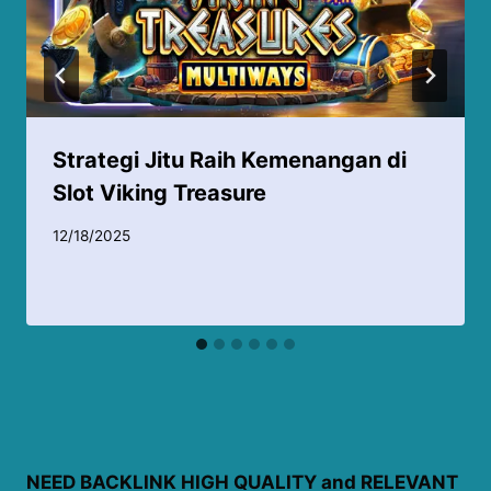
Strategi Jitu Raih Kemenangan di
Slot Viking Treasure
12/18/2025
NEED BACKLINK HIGH QUALITY and RELEVANT