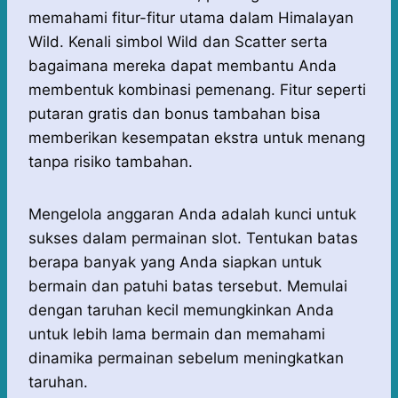
memahami fitur-fitur utama dalam Himalayan
Wild. Kenali simbol Wild dan Scatter serta
bagaimana mereka dapat membantu Anda
membentuk kombinasi pemenang. Fitur seperti
putaran gratis dan bonus tambahan bisa
memberikan kesempatan ekstra untuk menang
tanpa risiko tambahan.
Mengelola anggaran Anda adalah kunci untuk
sukses dalam permainan slot. Tentukan batas
berapa banyak yang Anda siapkan untuk
bermain dan patuhi batas tersebut. Memulai
dengan taruhan kecil memungkinkan Anda
untuk lebih lama bermain dan memahami
dinamika permainan sebelum meningkatkan
taruhan.