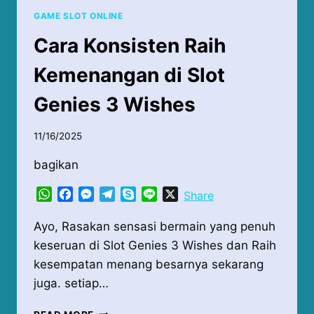
GAME SLOT ONLINE
Cara Konsisten Raih
Kemenangan di Slot
Genies 3 Wishes
11/16/2025
bagikan
WhatsApp
Facebook
Messenger
Telegram
Skype
Line
X
Share
Ayo, Rasakan sensasi bermain yang penuh
keseruan di Slot Genies 3 Wishes dan Raih
kesempatan menang besarnya sekarang
juga. setiap…
CARA