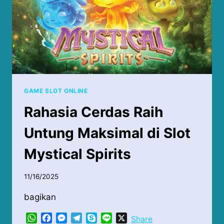
GAME SLOT ONLINE
Rahasia Cerdas Raih
Untung Maksimal di Slot
Mystical Spirits
11/16/2025
bagikan
WhatsApp
Facebook
Messenger
Telegram
Skype
Line
X
Share