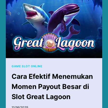
SLOT
CRYPTO
GOLD
GAME SLOT ONLINE
Cara Efektif Menemukan
Momen Payout Besar di
Slot Great Lagoon
11/16/2025