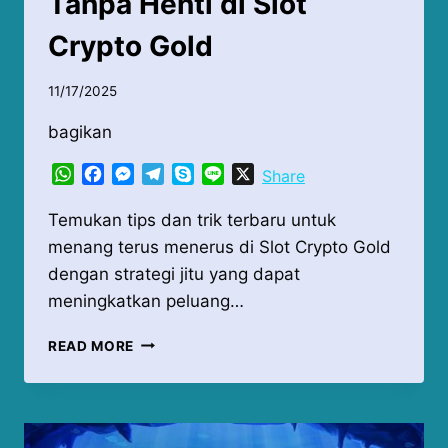
Tanpa Henti di Slot
Crypto Gold
11/17/2025
bagikan
WhatsApp
Facebook
Messenger
Telegram
Skype
Line
X
Share
Temukan tips dan trik terbaru untuk
menang terus menerus di Slot Crypto Gold
dengan strategi jitu yang dapat
meningkatkan peluang…
RAHASIA
READ MORE
AMPUH
MENANG
TANPA
HENTI
DI