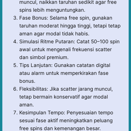
muncul, naikkan taruhan sedikit agar free
spins lebih menguntungkan.
Fase Bonus: Selama free spin, gunakan
taruhan moderat hingga tinggi, tetapi tetap
aman agar modal tidak habis.
Simulasi Ritme Putaran: Catat 50–100 spin
awal untuk mengenali frekuensi scatter
dan simbol premium.
Tips Lanjutan: Gunakan catatan digital
atau alarm untuk memperkirakan fase
bonus.
Fleksibilitas: Jika scatter jarang muncul,
tetap bermain konservatif agar modal
aman.
Kesimpulan Tempo: Penyesuaian tempo
sesuai fase aktif meningkatkan peluang
free spins dan kemenangan besar.