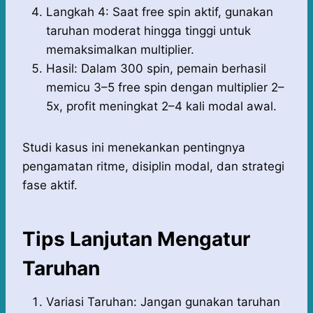
Langkah 4: Saat free spin aktif, gunakan
taruhan moderat hingga tinggi untuk
memaksimalkan multiplier.
Hasil: Dalam 300 spin, pemain berhasil
memicu 3–5 free spin dengan multiplier 2–
5x, profit meningkat 2–4 kali modal awal.
Studi kasus ini menekankan pentingnya
pengamatan ritme, disiplin modal, dan strategi
fase aktif.
Tips Lanjutan Mengatur
Taruhan
Variasi Taruhan: Jangan gunakan taruhan