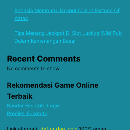
Rahasia Memburu Jackpot Di Slot Fortune Of
Aztec
Tips Menang Jackpot Di Slot Lucky’s Wild Pub
Dalam Kemenangan Besar
Recent Comments
No comments to show.
Rekomendasi Game Online
Terbaik
Bandar Fusototo Login
Prediksi Fusototo
Link alternatif
daftar dan login
100% aman