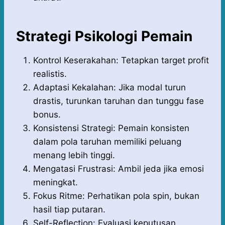
Strategi Psikologi Pemain
Kontrol Keserakahan: Tetapkan target profit
realistis.
Adaptasi Kekalahan: Jika modal turun
drastis, turunkan taruhan dan tunggu fase
bonus.
Konsistensi Strategi: Pemain konsisten
dalam pola taruhan memiliki peluang
menang lebih tinggi.
Mengatasi Frustrasi: Ambil jeda jika emosi
meningkat.
Fokus Ritme: Perhatikan pola spin, bukan
hasil tiap putaran.
Self-Reflection: Evaluasi keputusan