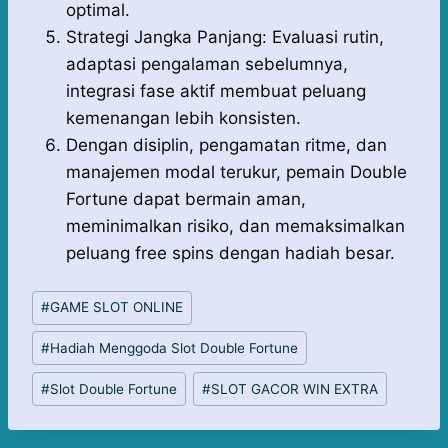
optimal.
Strategi Jangka Panjang: Evaluasi rutin,
adaptasi pengalaman sebelumnya,
integrasi fase aktif membuat peluang
kemenangan lebih konsisten.
Dengan disiplin, pengamatan ritme, dan
manajemen modal terukur, pemain Double
Fortune dapat bermain aman,
meminimalkan risiko, dan memaksimalkan
peluang free spins dengan hadiah besar.
Post
#
GAME SLOT ONLINE
Tags:
#
Hadiah Menggoda Slot Double Fortune
#
Slot Double Fortune
#
SLOT GACOR WIN EXTRA