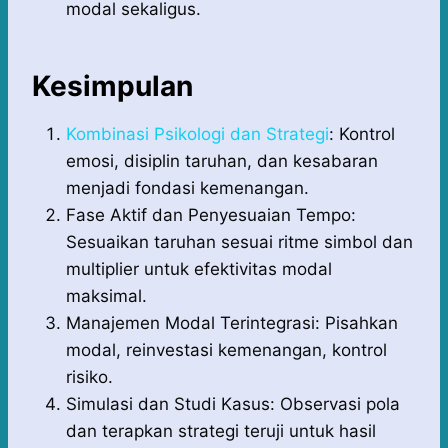
modal sekaligus.
Kesimpulan
Kombinasi Psikologi dan Strategi
: Kontrol
emosi, disiplin taruhan, dan kesabaran
menjadi fondasi kemenangan.
Fase Aktif dan Penyesuaian Tempo:
Sesuaikan taruhan sesuai ritme simbol dan
multiplier untuk efektivitas modal
maksimal.
Manajemen Modal Terintegrasi: Pisahkan
modal, reinvestasi kemenangan, kontrol
risiko.
Simulasi dan Studi Kasus: Observasi pola
dan terapkan strategi teruji untuk hasil