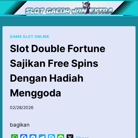
Skip
to
content
GAME SLOT ONLINE
Slot Double Fortune
Sajikan Free Spins
Dengan Hadiah
Menggoda
02/28/2026
bagikan
W
F
M
T
S
L
X