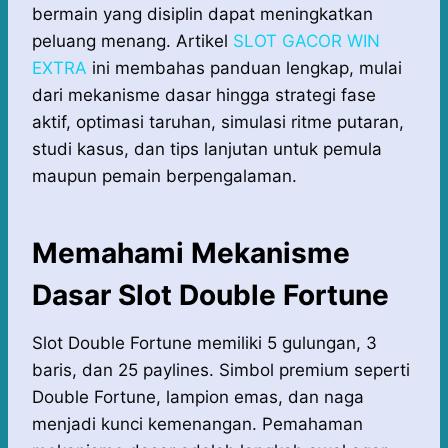
bermain yang disiplin dapat meningkatkan
peluang menang. Artikel
SLOT GACOR WIN
EXTRA
ini membahas panduan lengkap, mulai
dari mekanisme dasar hingga strategi fase
aktif, optimasi taruhan, simulasi ritme putaran,
studi kasus, dan tips lanjutan untuk pemula
maupun pemain berpengalaman.
Memahami Mekanisme
Dasar Slot Double Fortune
Slot Double Fortune memiliki 5 gulungan, 3
baris, dan 25 paylines. Simbol premium seperti
Double Fortune, lampion emas, dan naga
menjadi kunci kemenangan. Pemahaman