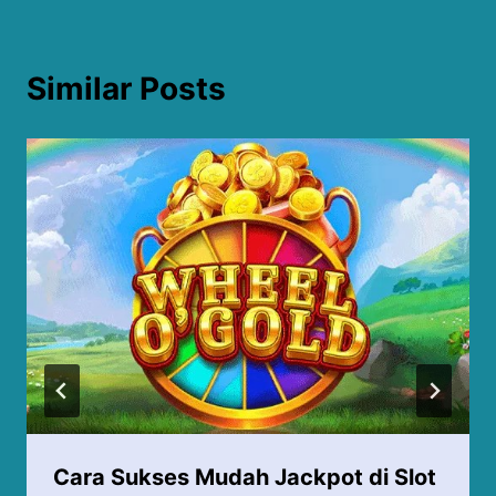
Similar Posts
Cara Sukses Mudah Jackpot di Slot