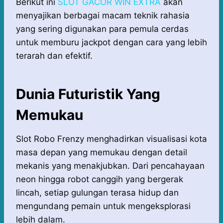
Berikut ini
SLOT GACOR WIN EXTRA
akan
menyajikan berbagai macam teknik rahasia
yang sering digunakan para pemula cerdas
untuk memburu jackpot dengan cara yang lebih
terarah dan efektif.
Dunia Futuristik Yang
Memukau
Slot Robo Frenzy menghadirkan visualisasi kota
masa depan yang memukau dengan detail
mekanis yang menakjubkan. Dari pencahayaan
neon hingga robot canggih yang bergerak
lincah, setiap gulungan terasa hidup dan
mengundang pemain untuk mengeksplorasi
lebih dalam.