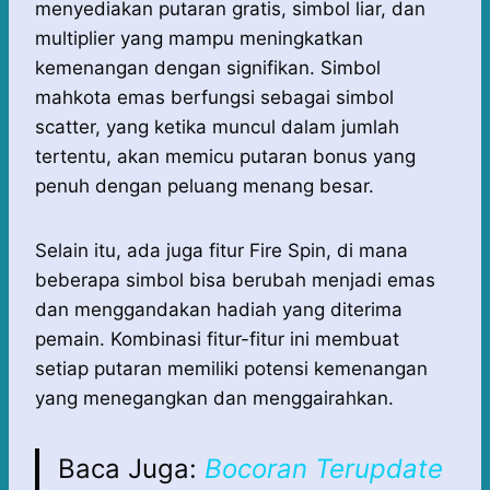
menyediakan putaran gratis, simbol liar, dan
multiplier yang mampu meningkatkan
kemenangan dengan signifikan. Simbol
mahkota emas berfungsi sebagai simbol
scatter, yang ketika muncul dalam jumlah
tertentu, akan memicu putaran bonus yang
penuh dengan peluang menang besar.
Selain itu, ada juga fitur Fire Spin, di mana
beberapa simbol bisa berubah menjadi emas
dan menggandakan hadiah yang diterima
pemain. Kombinasi fitur-fitur ini membuat
setiap putaran memiliki potensi kemenangan
yang menegangkan dan menggairahkan.
Baca Juga:
Bocoran Terupdate