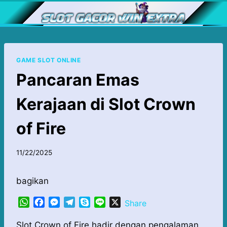
Skip
to
content
GAME SLOT ONLINE
Pancaran Emas
Kerajaan di Slot Crown
of Fire
11/22/2025
bagikan
W
F
M
T
S
L
X
Share
h
a
e
e
k
i
a
c
s
l
y
n
Slot Crown of Fire hadir dengan pengalaman